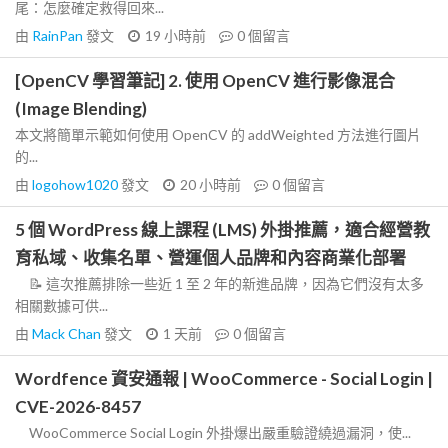
尾：怎麼確定救得回來...
由
RainPan
發文
19 小時前
0
個留言
[OpenCV 學習筆記] 2. 使用 OpenCV 進行影像混合
(Image Blending)
本文將簡單示範如何使用 OpenCV 的 addWeighted 方法進行圖片
的...
由
logohow1020
發文
20 小時前
0
個留言
5 個 WordPress 線上課程 (LMS) 外掛推薦，適合經營教
育私域、收集名單、營運個人品牌和內容商業化部署
📝 這次推薦排除一些近 1 至 2 年的新進品牌，因為它們沒有太多
相關數據可供...
由
Mack Chan
發文
1 天前
0
個留言
Wordfence 資安通報 | WooCommerce - Social Login |
CVE-2026-8457
WooCommerce Social Login 外掛爆出嚴重驗證繞過漏洞，使...