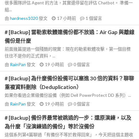
很多團隊評估 Agent 的方法，其實還停留在評估 Chatbot。 準備一
組...
由
hardness1020
發文
17 小時前
1
個留言
# [Backup] 當勒索軟體連備份都不放過：Air Gap 與離線
備份是什麼
前面幾篇提過一個殘酷的現實：現在的勒索軟體攻擊，第一個目標
往往不是你的正式資料，...
由
RainPan
發文
19 小時前
0
個留言
# [Backup] 為什麼備份設備可以塞進 30 倍的資料？聊聊
重複資料刪除（Deduplication）
如果你看過企業級備份設備（例如 Dell PowerProtect DD 系列）...
由
RainPan
發文
19 小時前
0
個留言
# [Backup] 備份界最常被跳過的一步：還原演練，以及
為什麼「沒演練過的備份」等於沒備份
這個系列第4篇聊過「有備份不等於救得回來」，今天把這個主題收