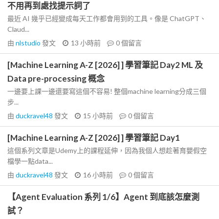
不用再到處找提示詞了
最近 AI 幾乎已經變成每天工作都會用到的工具。像是 ChatGPT、
Claud...
由
nlstudio
發文
13 小時前
0
個留言
[Machine Learning A-Z [2026] ] 學習筆記 Day2 ML 及
Data pre-processing 概念
一邊要上課一邊還要寫這個不容易! 整個machine learning分成三個
步...
由
duckravel48
發文
15 小時前
0
個留言
[Machine Learning A-Z [2026] ] 學習筆記 Day1
這個系列文章是Udemy上的課程延伸，因為我個人想趁著育嬰假空
檔學一點data...
由
duckravel48
發文
16 小時前
0
個留言
【Agent Evaluation 系列 1/6】Agent 到底該怎麼測
試？