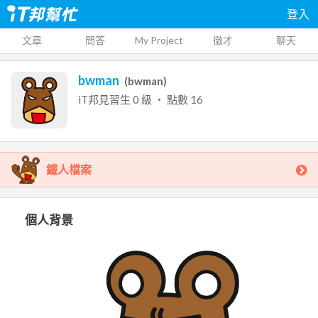
登入
文章
問答
My Project
徵才
聊天
bwman
(
bwman
)
iT邦見習生
0
級 ‧ 點數
16
鐵人檔案
個人背景