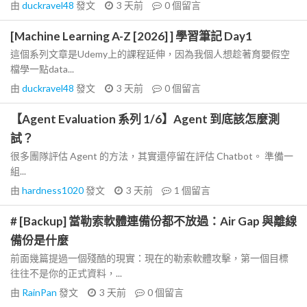
由
duckravel48
發文
3 天前
0
個留言
[Machine Learning A-Z [2026] ] 學習筆記 Day1
這個系列文章是Udemy上的課程延伸，因為我個人想趁著育嬰假空
檔學一點data...
由
duckravel48
發文
3 天前
0
個留言
【Agent Evaluation 系列 1/6】Agent 到底該怎麼測
試？
很多團隊評估 Agent 的方法，其實還停留在評估 Chatbot。 準備一
組...
由
hardness1020
發文
3 天前
1
個留言
# [Backup] 當勒索軟體連備份都不放過：Air Gap 與離線
備份是什麼
前面幾篇提過一個殘酷的現實：現在的勒索軟體攻擊，第一個目標
往往不是你的正式資料，...
由
RainPan
發文
3 天前
0
個留言