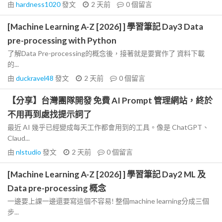
由
hardness1020
發文
2 天前
0
個留言
[Machine Learning A-Z [2026] ] 學習筆記 Day3 Data
pre-processing with Python
了解Data Pre-processing的概念後，接著就是要實作了 資料下載
的...
由
duckravel48
發文
2 天前
0
個留言
【分享】台灣團隊開發 免費 AI Prompt 管理網站，終於
不用再到處找提示詞了
最近 AI 幾乎已經變成每天工作都會用到的工具。像是 ChatGPT、
Claud...
由
nlstudio
發文
2 天前
0
個留言
[Machine Learning A-Z [2026] ] 學習筆記 Day2 ML 及
Data pre-processing 概念
一邊要上課一邊還要寫這個不容易! 整個machine learning分成三個
步...