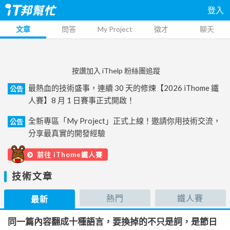
登入
文章
問答
My Project
徵才
聊天
按讚加入 iThelp 粉絲團追蹤
最熱血的技術盛事，連續 30 天的修煉【2026 iThome 鐵
公告
人賽】8 月 1 日賽事正式開啟！
全新專區「My Project」正式上線！邀請你用技術交流，
公告
分享最真實的開發經驗
前往 iThome鐵人賽
技術文章
熱門
鐵人賽
最新
同一篇內容翻成十種語言，要換掉的不只是詞，是節日