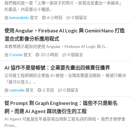
我們做的是一套「上傳一張孩子的照片，就寫出並畫出一本繪本」
的產品，內容要以十種語...
由
lumorakids
發文
6 小時前
0
個留言
使用 Angular、Firebase AI Logic 與 Gemini Nano 打造
混合式影像分析應用程式
本教學將示範如何使用 Angular、Firebase AI Logic 與 G...
由
Connie
發文
20 小時前
0
個留言
AI 協作不是發帳號：企業要先畫出四條責任邊界
公司替工程師開好企業版 AI 帳號，治理其實還沒開始。 帳號只解決
「誰可以登入」...
由
ryanvale
發文
2 天前
0
個留言
從 Prompt 到 Graph Engineering：這些不只是新名
詞，而是 AI Agent 踩坑後衍生的工程
AI Agent 可能是近年最容易出現新工程名詞的領域。 我們才剛學會
Prom...