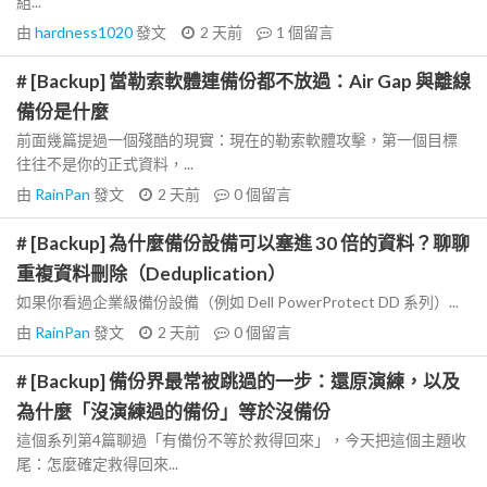
組...
由
hardness1020
發文
2 天前
1
個留言
# [Backup] 當勒索軟體連備份都不放過：Air Gap 與離線
備份是什麼
前面幾篇提過一個殘酷的現實：現在的勒索軟體攻擊，第一個目標
往往不是你的正式資料，...
由
RainPan
發文
2 天前
0
個留言
# [Backup] 為什麼備份設備可以塞進 30 倍的資料？聊聊
重複資料刪除（Deduplication）
如果你看過企業級備份設備（例如 Dell PowerProtect DD 系列）...
由
RainPan
發文
2 天前
0
個留言
# [Backup] 備份界最常被跳過的一步：還原演練，以及
為什麼「沒演練過的備份」等於沒備份
這個系列第4篇聊過「有備份不等於救得回來」，今天把這個主題收
尾：怎麼確定救得回來...