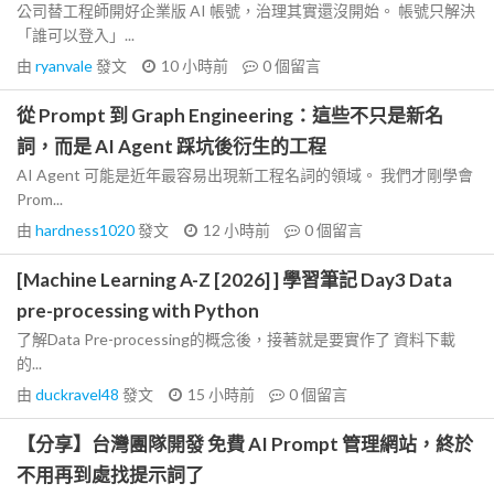
公司替工程師開好企業版 AI 帳號，治理其實還沒開始。 帳號只解決
「誰可以登入」...
由
ryanvale
發文
10 小時前
0
個留言
從 Prompt 到 Graph Engineering：這些不只是新名
詞，而是 AI Agent 踩坑後衍生的工程
AI Agent 可能是近年最容易出現新工程名詞的領域。 我們才剛學會
Prom...
由
hardness1020
發文
12 小時前
0
個留言
[Machine Learning A-Z [2026] ] 學習筆記 Day3 Data
pre-processing with Python
了解Data Pre-processing的概念後，接著就是要實作了 資料下載
的...
由
duckravel48
發文
15 小時前
0
個留言
【分享】台灣團隊開發 免費 AI Prompt 管理網站，終於
不用再到處找提示詞了