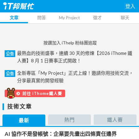
登入
文章
問答
My Project
徵才
聊天
按讚加入 iThelp 粉絲團追蹤
最熱血的技術盛事，連續 30 天的修煉【2026 iThome 鐵
公告
人賽】8 月 1 日賽事正式開啟！
全新專區「My Project」正式上線！邀請你用技術交流，
公告
分享最真實的開發經驗
前往 iThome鐵人賽
技術文章
熱門
鐵人賽
最新
AI 協作不是發帳號：企業要先畫出四條責任邊界