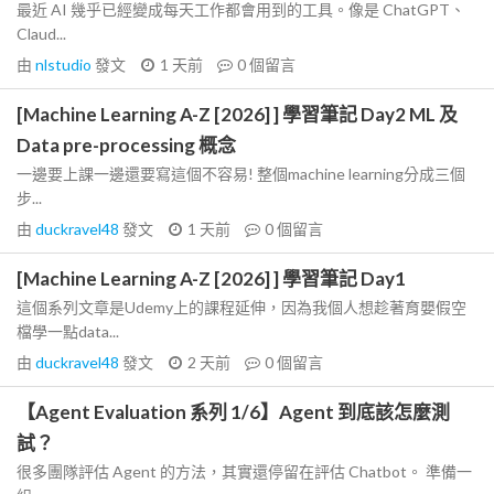
最近 AI 幾乎已經變成每天工作都會用到的工具。像是 ChatGPT、
Claud...
由
nlstudio
發文
1 天前
0
個留言
[Machine Learning A-Z [2026] ] 學習筆記 Day2 ML 及
Data pre-processing 概念
一邊要上課一邊還要寫這個不容易! 整個machine learning分成三個
步...
由
duckravel48
發文
1 天前
0
個留言
[Machine Learning A-Z [2026] ] 學習筆記 Day1
這個系列文章是Udemy上的課程延伸，因為我個人想趁著育嬰假空
檔學一點data...
由
duckravel48
發文
2 天前
0
個留言
【Agent Evaluation 系列 1/6】Agent 到底該怎麼測
試？
很多團隊評估 Agent 的方法，其實還停留在評估 Chatbot。 準備一