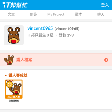
登入
文章
問答
My Project
徵才
聊天
vincent0965
(
vincent0965
)
iT邦見習生
0
級 ‧ 點數
198
鐵人檔案
鐵人賽成就