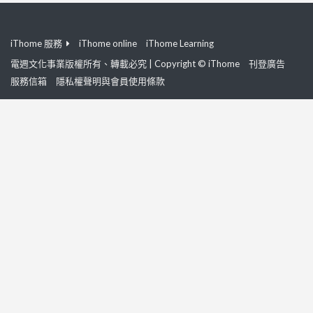
iThome 服務
iThome online
iThome Learning
電週文化事業版權所有、轉載必究 | Copyright © iThome
刊登廣告
服務信箱
隱私權聲明與會員使用條款