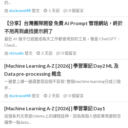
的...
由
duckravel48
發文
1 天前
0
個留言
【分享】台灣團隊開發 免費 AI Prompt 管理網站，終於
不用再到處找提示詞了
最近 AI 幾乎已經變成每天工作都會用到的工具。像是 ChatGPT、
Claud...
由
nlstudio
發文
2 天前
0
個留言
[Machine Learning A-Z [2026] ] 學習筆記 Day2 ML 及
Data pre-processing 概念
一邊要上課一邊還要寫這個不容易! 整個machine learning分成三個
步...
由
duckravel48
發文
2 天前
0
個留言
[Machine Learning A-Z [2026] ] 學習筆記 Day1
這個系列文章是Udemy上的課程延伸，因為我個人想趁著育嬰假空
檔學一點data...