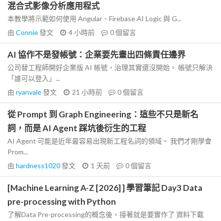
混合式影像分析應用程式
本教學將示範如何使用 Angular、Firebase AI Logic 與 G...
由
Connie
發文
4 小時前
0
個留言
AI 協作不是發帳號：企業要先畫出四條責任邊界
公司替工程師開好企業版 AI 帳號，治理其實還沒開始。 帳號只解決
「誰可以登入」...
由
ryanvale
發文
21 小時前
0
個留言
從 Prompt 到 Graph Engineering：這些不只是新名
詞，而是 AI Agent 踩坑後衍生的工程
AI Agent 可能是近年最容易出現新工程名詞的領域。 我們才剛學會
Prom...
由
hardness1020
發文
1 天前
0
個留言
[Machine Learning A-Z [2026] ] 學習筆記 Day3 Data
pre-processing with Python
了解Data Pre-processing的概念後，接著就是要實作了 資料下載