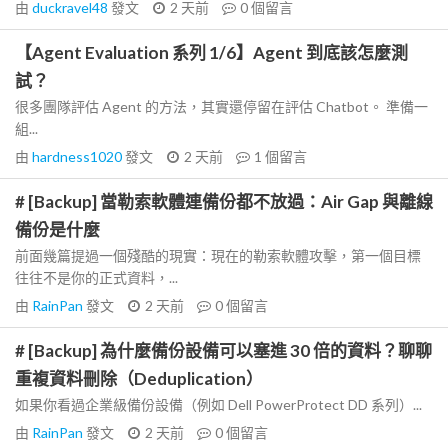
由
duckravel48
發文
2 天前
0
個留言
【Agent Evaluation 系列 1/6】Agent 到底該怎麼測
試？
很多團隊評估 Agent 的方法，其實還停留在評估 Chatbot。 準備一
組...
由
hardness1020
發文
2 天前
1
個留言
# [Backup] 當勒索軟體連備份都不放過：Air Gap 與離線
備份是什麼
前面幾篇提過一個殘酷的現實：現在的勒索軟體攻擊，第一個目標
往往不是你的正式資料，...
由
RainPan
發文
2 天前
0
個留言
# [Backup] 為什麼備份設備可以塞進 30 倍的資料？聊聊
重複資料刪除（Deduplication）
如果你看過企業級備份設備（例如 Dell PowerProtect DD 系列）...
由
RainPan
發文
2 天前
0
個留言