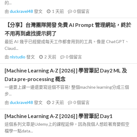
的...
由
duckravel48
發文
1 天前
0
個留言
【分享】台灣團隊開發 免費 AI Prompt 管理網站，終於
不用再到處找提示詞了
最近 AI 幾乎已經變成每天工作都會用到的工具。像是 ChatGPT、
Claud...
由
nlstudio
發文
2 天前
0
個留言
[Machine Learning A-Z [2026] ] 學習筆記 Day2 ML 及
Data pre-processing 概念
一邊要上課一邊還要寫這個不容易! 整個machine learning分成三個
步...
由
duckravel48
發文
2 天前
0
個留言
[Machine Learning A-Z [2026] ] 學習筆記 Day1
這個系列文章是Udemy上的課程延伸，因為我個人想趁著育嬰假空
檔學一點data...