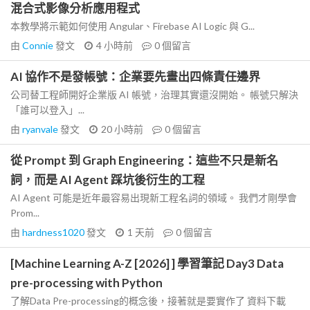
混合式影像分析應用程式
本教學將示範如何使用 Angular、Firebase AI Logic 與 G...
由
Connie
發文
4 小時前
0
個留言
AI 協作不是發帳號：企業要先畫出四條責任邊界
公司替工程師開好企業版 AI 帳號，治理其實還沒開始。 帳號只解決
「誰可以登入」...
由
ryanvale
發文
20 小時前
0
個留言
從 Prompt 到 Graph Engineering：這些不只是新名
詞，而是 AI Agent 踩坑後衍生的工程
AI Agent 可能是近年最容易出現新工程名詞的領域。 我們才剛學會
Prom...
由
hardness1020
發文
1 天前
0
個留言
[Machine Learning A-Z [2026] ] 學習筆記 Day3 Data
pre-processing with Python
了解Data Pre-processing的概念後，接著就是要實作了 資料下載