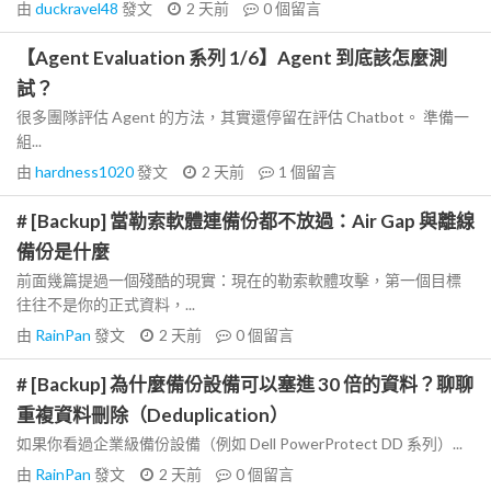
由
duckravel48
發文
2 天前
0
個留言
【Agent Evaluation 系列 1/6】Agent 到底該怎麼測
試？
很多團隊評估 Agent 的方法，其實還停留在評估 Chatbot。 準備一
組...
由
hardness1020
發文
2 天前
1
個留言
# [Backup] 當勒索軟體連備份都不放過：Air Gap 與離線
備份是什麼
前面幾篇提過一個殘酷的現實：現在的勒索軟體攻擊，第一個目標
往往不是你的正式資料，...
由
RainPan
發文
2 天前
0
個留言
# [Backup] 為什麼備份設備可以塞進 30 倍的資料？聊聊
重複資料刪除（Deduplication）
如果你看過企業級備份設備（例如 Dell PowerProtect DD 系列）...
由
RainPan
發文
2 天前
0
個留言