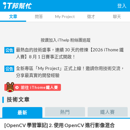
登入
文章
問答
My Project
徵才
聊天
按讚加入 iThelp 粉絲團追蹤
最熱血的技術盛事，連續 30 天的修煉【2026 iThome 鐵
公告
人賽】8 月 1 日賽事正式開啟！
全新專區「My Project」正式上線！邀請你用技術交流，
公告
分享最真實的開發經驗
前往 iThome鐵人賽
技術文章
熱門
鐵人賽
最新
[OpenCV 學習筆記] 2. 使用 OpenCV 進行影像混合