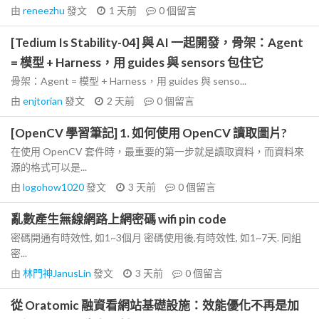
由
reneezhu
發文
1 天前
0
個留言
[Tedium Is Stability-04] 與 AI 一起開發，骨架：Agent
= 模型 + Harness，用 guides 與 sensors 包住它
骨架：Agent = 模型 + Harness，用 guides 與 senso...
由
enjtorian
發文
2 天前
0
個留言
[OpenCV 學習筆記] 1. 如何使用 OpenCV 讀取圖片?
在使用 OpenCV 套件時，最重要的第一步就是讀取資料，而資料來
源的格式可以是...
由
logohow1020
發文
3 天前
0
個留言
亂數產生無線網路上網密碼 wifi pin code
密碼開通有時效性, 如1~3個月 密碼使用後,有時效性, 如1~7天. 同組
密...
由
林門神JanusLin
發文
3 天前
0
個留言
從 Oratomic 融資看網站基礎設施：效能優化不再是加