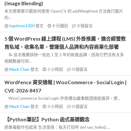
(Image Blending)
本文將簡單示範如何使用 OpenCV 的 addWeighted 方法進行圖片
的...
由
logohow1020
發文
8 分鐘前
0
個留言
5 個 WordPress 線上課程 (LMS) 外掛推薦，適合經營教
育私域、收集名單、營運個人品牌和內容商業化部署
📝 這次推薦排除一些近 1 至 2 年的新進品牌，因為它們沒有太多
相關數據可供...
由
Mack Chan
發文
3 小時前
0
個留言
Wordfence 資安通報 | WooCommerce - Social Login |
CVE-2026-8457
WooCommerce Social Login 外掛爆出嚴重驗證繞過漏洞，使...
由
Mack Chan
發文
3 小時前
0
個留言
【Python筆記】Python 函式基礎觀念
把重複動作包起來 生活情境：每天打招呼 def say_hello():...