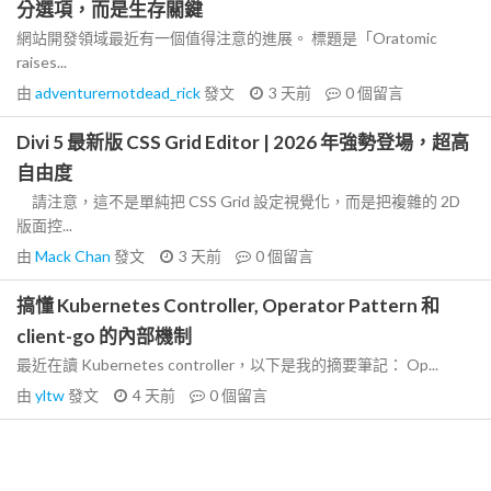
分選項，而是生存關鍵
網站開發領域最近有一個值得注意的進展。 標題是「Oratomic
raises...
由
adventurernotdead_rick
發文
3 天前
0
個留言
Divi 5 最新版 CSS Grid Editor | 2026 年強勢登場，超高
自由度
請注意，這不是單純把 CSS Grid 設定視覺化，而是把複雜的 2D
版面控...
由
Mack Chan
發文
3 天前
0
個留言
搞懂 Kubernetes Controller, Operator Pattern 和
client-go 的內部機制
最近在讀 Kubernetes controller，以下是我的摘要筆記： Op...
由
yltw
發文
4 天前
0
個留言