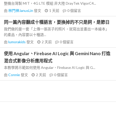
整機台灣製 MIT，4G LTE 模組 非大陸 DrayTek VigorC4...
由
林門神JanusLin
發文
1 天前
0
個留言
同一篇內容翻成十種語言，要換掉的不只是詞，是節日
我們做的是一套「上傳一張孩子的照片，就寫出並畫出一本繪本」
的產品，內容要以十種語...
由
lumorakids
發文
2 天前
0
個留言
使用 Angular、Firebase AI Logic 與 Gemini Nano 打造
混合式影像分析應用程式
本教學將示範如何使用 Angular、Firebase AI Logic 與 G...
由
Connie
發文
2 天前
0
個留言