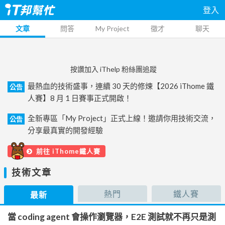
登入
文章
問答
My Project
徵才
聊天
按讚加入 iThelp 粉絲團追蹤
最熱血的技術盛事，連續 30 天的修煉【2026 iThome 鐵
公告
人賽】8 月 1 日賽事正式開啟！
全新專區「My Project」正式上線！邀請你用技術交流，
公告
分享最真實的開發經驗
前往 iThome鐵人賽
技術文章
熱門
鐵人賽
最新
當 coding agent 會操作瀏覽器，E2E 測試就不再只是測