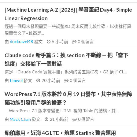
[Machine Learning A-Z [2026] ] 學習筆記 Day4 - Simple
Linear Regression
經過一個周末發現需要一些調整XD 周末反而比較忙碌，以後就打算
周間發文了~雖然是...
由
duckravel48
發文
5 小時前
0
個留言
Claude code 新手篇 5：換 section 不斷線 — 把「當下
進度」交接給下一個對話
這是「Claude Code 實戰手冊」系列的第五篇(G5)。G3 講了 CL...
由
timwei
發文
20 小時前
0
個留言
WordPress 7.1 版本將於 8 月 19 日發布，其中表格無障
礙功能引發用戶群的擔憂？
WordPress 7.1 版本會變更 HTML 裡的 Table 的結構，其...
由
Mack Chan
發文
21 小時前
0
個留言
船舶應用，近海 4G LTE，航運 Starlink 整合運用