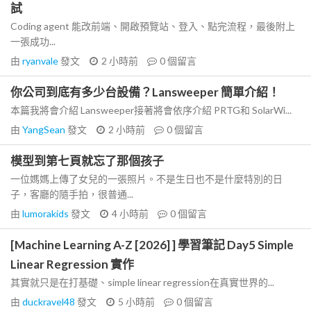
試
Coding agent 能改前端、開啟預覽站、登入、點完流程，最後附上
一張成功...
由
ryanvale
發文
2 小時前
0
個留言
你公司到底有多少台設備？Lansweeper 簡單介紹！
本篇我將會介紹 Lansweeper接著將會依序介紹 PRTG和 SolarWi...
由
YangSean
發文
2 小時前
0
個留言
模型到第七頁就忘了那個孩子
一位媽媽上傳了女兒的一張照片。不是生日也不是什麼特別的日
子，客廳的隨手拍，很普通...
由
lumorakids
發文
4 小時前
0
個留言
[Machine Learning A-Z [2026] ] 學習筆記 Day5 Simple
Linear Regression 實作
其實就只是在打基礎、simple linear regression在真實世界的...
由
duckravel48
發文
5 小時前
0
個留言