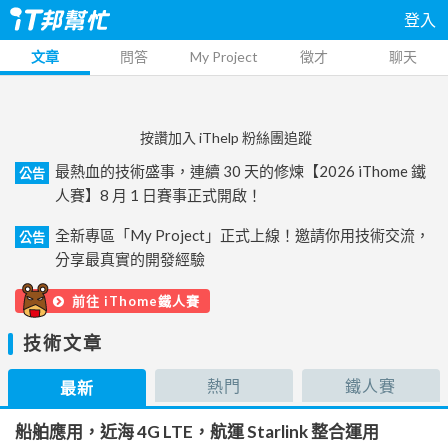
登入
文章
問答
My Project
徵才
聊天
按讚加入 iThelp 粉絲團追蹤
最熱血的技術盛事，連續 30 天的修煉【2026 iThome 鐵
公告
人賽】8 月 1 日賽事正式開啟！
全新專區「My Project」正式上線！邀請你用技術交流，
公告
分享最真實的開發經驗
前往 iThome鐵人賽
技術文章
熱門
鐵人賽
最新
船舶應用，近海 4G LTE，航運 Starlink 整合運用