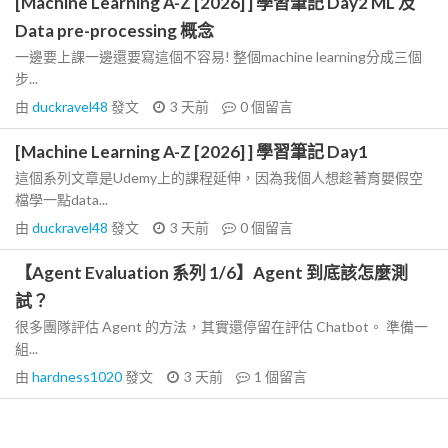
[Machine Learning A-Z [2026] ] 學習筆記 Day2 ML 及
Data pre-processing 概念
一邊要上課一邊還要寫這個不容易! 整個machine learning分成三個
步...
由
duckravel48
發文
3 天前
0
個留言
[Machine Learning A-Z [2026] ] 學習筆記 Day1
這個系列文章是Udemy上的課程延伸，因為我個人想趁著育嬰假空
檔學一點data...
由
duckravel48
發文
3 天前
0
個留言
【Agent Evaluation 系列 1/6】Agent 到底該怎麼測
試？
很多團隊評估 Agent 的方法，其實還停留在評估 Chatbot。 準備一
組...
由
hardness1020
發文
3 天前
1
個留言