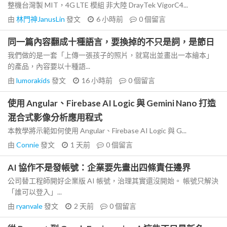
整機台灣製 MIT，4G LTE 模組 非大陸 DrayTek VigorC4...
由
林門神JanusLin
發文
6 小時前
0
個留言
同一篇內容翻成十種語言，要換掉的不只是詞，是節日
我們做的是一套「上傳一張孩子的照片，就寫出並畫出一本繪本」
的產品，內容要以十種語...
由
lumorakids
發文
16 小時前
0
個留言
使用 Angular、Firebase AI Logic 與 Gemini Nano 打造
混合式影像分析應用程式
本教學將示範如何使用 Angular、Firebase AI Logic 與 G...
由
Connie
發文
1 天前
0
個留言
AI 協作不是發帳號：企業要先畫出四條責任邊界
公司替工程師開好企業版 AI 帳號，治理其實還沒開始。 帳號只解決
「誰可以登入」...
由
ryanvale
發文
2 天前
0
個留言