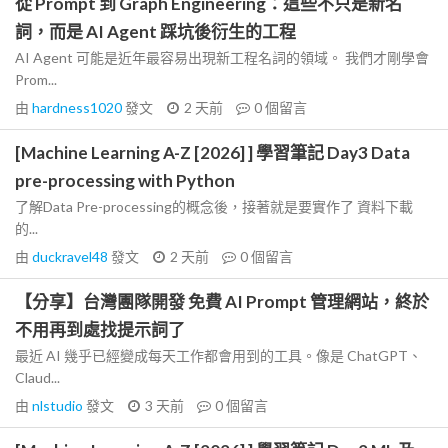
從 Prompt 到 Graph Engineering：這些不只是新名
詞，而是 AI Agent 踩坑後衍生的工程
AI Agent 可能是近年最容易出現新工程名詞的領域。 我們才剛學會
Prom...
由
hardness1020
發文
2 天前
0
個留言
[Machine Learning A-Z [2026] ] 學習筆記 Day3 Data
pre-processing with Python
了解Data Pre-processing的概念後，接著就是要實作了 資料下載
的...
由
duckravel48
發文
2 天前
0
個留言
【分享】台灣團隊開發 免費 AI Prompt 管理網站，終於
不用再到處找提示詞了
最近 AI 幾乎已經變成每天工作都會用到的工具。像是 ChatGPT、
Claud...
由
nlstudio
發文
3 天前
0
個留言