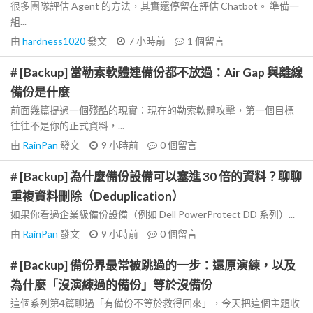
很多團隊評估 Agent 的方法，其實還停留在評估 Chatbot。 準備一
組...
由
hardness1020
發文
7 小時前
1
個留言
# [Backup] 當勒索軟體連備份都不放過：Air Gap 與離線
備份是什麼
前面幾篇提過一個殘酷的現實：現在的勒索軟體攻擊，第一個目標
往往不是你的正式資料，...
由
RainPan
發文
9 小時前
0
個留言
# [Backup] 為什麼備份設備可以塞進 30 倍的資料？聊聊
重複資料刪除（Deduplication）
如果你看過企業級備份設備（例如 Dell PowerProtect DD 系列）...
由
RainPan
發文
9 小時前
0
個留言
# [Backup] 備份界最常被跳過的一步：還原演練，以及
為什麼「沒演練過的備份」等於沒備份
這個系列第4篇聊過「有備份不等於救得回來」，今天把這個主題收