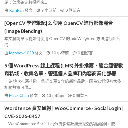
尾：怎麼確定救得回來...
由
RainPan
發文
9 小時前
0
個留言
[OpenCV 學習筆記] 2. 使用 OpenCV 進行影像混合
(Image Blending)
本文將簡單示範如何使用 OpenCV 的 addWeighted 方法進行圖片
的...
由
logohow1020
發文
10 小時前
0
個留言
5 個 WordPress 線上課程 (LMS) 外掛推薦，適合經營教
育私域、收集名單、營運個人品牌和內容商業化部署
📝 這次推薦排除一些近 1 至 2 年的新進品牌，因為它們沒有太多
相關數據可供...
由
Mack Chan
發文
13 小時前
0
個留言
Wordfence 資安通報 | WooCommerce - Social Login |
CVE-2026-8457
WooCommerce Social Login 外掛爆出嚴重驗證繞過漏洞，使...