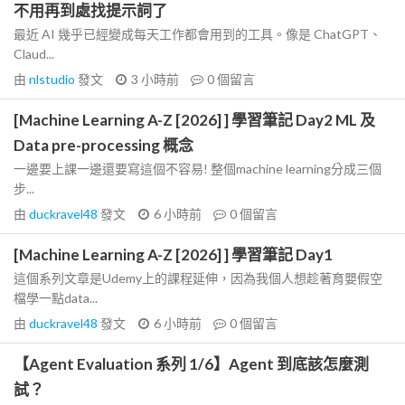
不用再到處找提示詞了
最近 AI 幾乎已經變成每天工作都會用到的工具。像是 ChatGPT、
Claud...
由
nlstudio
發文
3 小時前
0
個留言
[Machine Learning A-Z [2026] ] 學習筆記 Day2 ML 及
Data pre-processing 概念
一邊要上課一邊還要寫這個不容易! 整個machine learning分成三個
步...
由
duckravel48
發文
6 小時前
0
個留言
[Machine Learning A-Z [2026] ] 學習筆記 Day1
這個系列文章是Udemy上的課程延伸，因為我個人想趁著育嬰假空
檔學一點data...
由
duckravel48
發文
6 小時前
0
個留言
【Agent Evaluation 系列 1/6】Agent 到底該怎麼測
試？