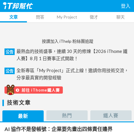
登入
文章
問答
My Project
徵才
聊天
按讚加入 iThelp 粉絲團追蹤
最熱血的技術盛事，連續 30 天的修煉【2026 iThome 鐵
公告
人賽】8 月 1 日賽事正式開啟！
全新專區「My Project」正式上線！邀請你用技術交流，
公告
分享最真實的開發經驗
前往 iThome鐵人賽
技術文章
熱門
鐵人賽
最新
AI 協作不是發帳號：企業要先畫出四條責任邊界