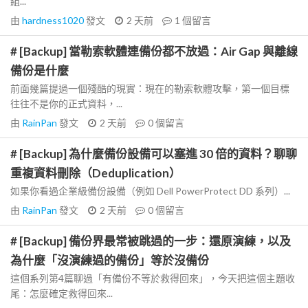
組...
由
hardness1020
發文
2 天前
1
個留言
# [Backup] 當勒索軟體連備份都不放過：Air Gap 與離線
備份是什麼
前面幾篇提過一個殘酷的現實：現在的勒索軟體攻擊，第一個目標
往往不是你的正式資料，...
由
RainPan
發文
2 天前
0
個留言
# [Backup] 為什麼備份設備可以塞進 30 倍的資料？聊聊
重複資料刪除（Deduplication）
如果你看過企業級備份設備（例如 Dell PowerProtect DD 系列）...
由
RainPan
發文
2 天前
0
個留言
# [Backup] 備份界最常被跳過的一步：還原演練，以及
為什麼「沒演練過的備份」等於沒備份
這個系列第4篇聊過「有備份不等於救得回來」，今天把這個主題收
尾：怎麼確定救得回來...