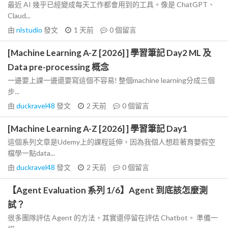
最近 AI 幾乎已經變成每天工作都會用到的工具。像是 ChatGPT、
Claud...
由
nlstudio
發文
1 天前
0
個留言
[Machine Learning A-Z [2026] ] 學習筆記 Day2 ML 及
Data pre-processing 概念
一邊要上課一邊還要寫這個不容易! 整個machine learning分成三個
步...
由
duckravel48
發文
2 天前
0
個留言
[Machine Learning A-Z [2026] ] 學習筆記 Day1
這個系列文章是Udemy上的課程延伸，因為我個人想趁著育嬰假空
檔學一點data...
由
duckravel48
發文
2 天前
0
個留言
【Agent Evaluation 系列 1/6】Agent 到底該怎麼測
試？
很多團隊評估 Agent 的方法，其實還停留在評估 Chatbot。 準備一