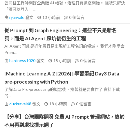
公司替工程師開好企業版 AI 帳號，治理其實還沒開始。 帳號只解決
「誰可以登入」...
由
ryanvale
發文
13 小時前
0
個留言
從 Prompt 到 Graph Engineering：這些不只是新名
詞，而是 AI Agent 踩坑後衍生的工程
AI Agent 可能是近年最容易出現新工程名詞的領域。 我們才剛學會
Prom...
由
hardness1020
發文
15 小時前
0
個留言
[Machine Learning A-Z [2026] ] 學習筆記 Day3 Data
pre-processing with Python
了解Data Pre-processing的概念後，接著就是要實作了 資料下載
的...
由
duckravel48
發文
18 小時前
0
個留言
【分享】台灣團隊開發 免費 AI Prompt 管理網站，終於
不用再到處找提示詞了