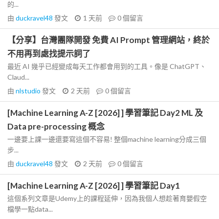
的...
由
duckravel48
發文
1 天前
0
個留言
【分享】台灣團隊開發 免費 AI Prompt 管理網站，終於
不用再到處找提示詞了
最近 AI 幾乎已經變成每天工作都會用到的工具。像是 ChatGPT、
Claud...
由
nlstudio
發文
2 天前
0
個留言
[Machine Learning A-Z [2026] ] 學習筆記 Day2 ML 及
Data pre-processing 概念
一邊要上課一邊還要寫這個不容易! 整個machine learning分成三個
步...
由
duckravel48
發文
2 天前
0
個留言
[Machine Learning A-Z [2026] ] 學習筆記 Day1
這個系列文章是Udemy上的課程延伸，因為我個人想趁著育嬰假空
檔學一點data...