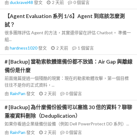
由
duckravel48
發文
2 天前
0
個留言
【Agent Evaluation 系列 1/6】Agent 到底該怎麼測
試？
很多團隊評估 Agent 的方法，其實還停留在評估 Chatbot。 準備一
組...
由
hardness1020
發文
2 天前
1
個留言
# [Backup] 當勒索軟體連備份都不放過：Air Gap 與離線
備份是什麼
前面幾篇提過一個殘酷的現實：現在的勒索軟體攻擊，第一個目標
往往不是你的正式資料，...
由
RainPan
發文
2 天前
0
個留言
# [Backup] 為什麼備份設備可以塞進 30 倍的資料？聊聊
重複資料刪除（Deduplication）
如果你看過企業級備份設備（例如 Dell PowerProtect DD 系列）...
由
RainPan
發文
2 天前
0
個留言