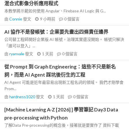
混合式影像分析應用程式
本教學將示範如何使用 Angular、Firebase AI Logic 與 G...
由
Connie
發文
9 小時前
0
個留言
AI 協作不是發帳號：企業要先畫出四條責任邊界
公司替工程師開好企業版 AI 帳號，治理其實還沒開始。 帳號只解決
「誰可以登入」...
由
ryanvale
發文
1 天前
0
個留言
從 Prompt 到 Graph Engineering：這些不只是新名
詞，而是 AI Agent 踩坑後衍生的工程
AI Agent 可能是近年最容易出現新工程名詞的領域。 我們才剛學會
Prom...
由
hardness1020
發文
1 天前
0
個留言
[Machine Learning A-Z [2026] ] 學習筆記 Day3 Data
pre-processing with Python
了解Data Pre-processing的概念後，接著就是要實作了 資料下載