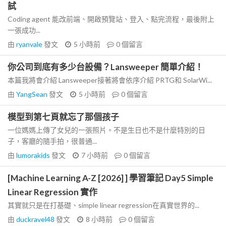
試
Coding agent 能改前端、開啟預覽站、登入、點完流程，最後附上
一張成功...
由
ryanvale
發文
5 小時前
0
個留言
你公司到底有多少台設備？Lansweeper 簡單介紹！
本篇我將會介紹 Lansweeper接著將會依序介紹 PRTG和 SolarWi...
由
YangSean
發文
5 小時前
0
個留言
模型到第七頁就忘了那個孩子
一位媽媽上傳了女兒的一張照片。不是生日也不是什麼特別的日
子，客廳的隨手拍，很普通...
由
lumorakids
發文
7 小時前
0
個留言
[Machine Learning A-Z [2026] ] 學習筆記 Day5 Simple
Linear Regression 實作
其實就只是在打基礎、simple linear regression在真實世界的...
由
duckravel48
發文
8 小時前
0
個留言