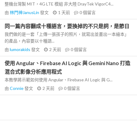
整機台灣製 MIT，4G LTE 模組 非大陸 DrayTek VigorC4...
由
林門神JanusLin
發文
1 天前
0
個留言
同一篇內容翻成十種語言，要換掉的不只是詞，是節日
我們做的是一套「上傳一張孩子的照片，就寫出並畫出一本繪本」
的產品，內容要以十種語...
由
lumorakids
發文
2 天前
0
個留言
使用 Angular、Firebase AI Logic 與 Gemini Nano 打造
混合式影像分析應用程式
本教學將示範如何使用 Angular、Firebase AI Logic 與 G...
由
Connie
發文
2 天前
0
個留言