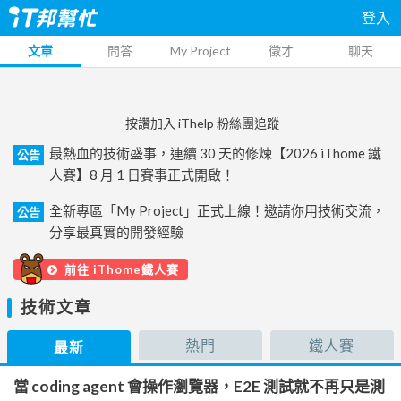
登入
文章
問答
My Project
徵才
聊天
按讚加入 iThelp 粉絲團追蹤
最熱血的技術盛事，連續 30 天的修煉【2026 iThome 鐵
公告
人賽】8 月 1 日賽事正式開啟！
全新專區「My Project」正式上線！邀請你用技術交流，
公告
分享最真實的開發經驗
前往 iThome鐵人賽
技術文章
熱門
鐵人賽
最新
當 coding agent 會操作瀏覽器，E2E 測試就不再只是測