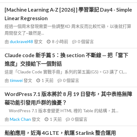
[Machine Learning A-Z [2026] ] 學習筆記 Day4 - Simple
Linear Regression
經過一個周末發現需要一些調整XD 周末反而比較忙碌，以後就打算
周間發文了~雖然是...
由
duckravel48
發文
8 小時前
0
個留言
Claude code 新手篇 5：換 section 不斷線 — 把「當下
進度」交接給下一個對話
這是「Claude Code 實戰手冊」系列的第五篇(G5)。G3 講了 CL...
由
timwei
發文
1 天前
0
個留言
WordPress 7.1 版本將於 8 月 19 日發布，其中表格無障
礙功能引發用戶群的擔憂？
WordPress 7.1 版本會變更 HTML 裡的 Table 的結構，其...
由
Mack Chan
發文
1 天前
0
個留言
船舶應用，近海 4G LTE，航運 Starlink 整合運用