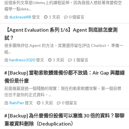
這個系列文章是Udemy上的課程延伸，因為我個人想趁著育嬰假空
檔學一點data...
由
duckravel48
發文
1 天前
0
個留言
【Agent Evaluation 系列 1/6】Agent 到底該怎麼測
試？
很多團隊評估 Agent 的方法，其實還停留在評估 Chatbot。 準備一
組...
由
hardness1020
發文
1 天前
1
個留言
# [Backup] 當勒索軟體連備份都不放過：Air Gap 與離線
備份是什麼
前面幾篇提過一個殘酷的現實：現在的勒索軟體攻擊，第一個目標
往往不是你的正式資料，...
由
RainPan
發文
1 天前
0
個留言
# [Backup] 為什麼備份設備可以塞進 30 倍的資料？聊聊
重複資料刪除（Deduplication）