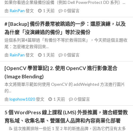
如果你看過企業級備份設備（例如 Dell PowerProtect DD 系列）...
由
RainPan
發文
1 天前
0
個留言
# [Backup] 備份界最常被跳過的一步：還原演練，以及
為什麼「沒演練過的備份」等於沒備份
這個系列第4篇聊過「有備份不等於救得回來」，今天把這個主題收
尾：怎麼確定救得回來...
由
RainPan
發文
1 天前
0
個留言
[OpenCV 學習筆記] 2. 使用 OpenCV 進行影像混合
(Image Blending)
本文將簡單示範如何使用 OpenCV 的 addWeighted 方法進行圖片
的...
由
logohow1020
發文
1 天前
0
個留言
5 個 WordPress 線上課程 (LMS) 外掛推薦，適合經營教
育私域、收集名單、營運個人品牌和內容商業化部署
📝 這次推薦排除一些近 1 至 2 年的新進品牌，因為它們沒有太多