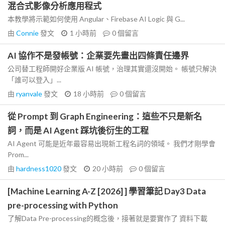
混合式影像分析應用程式
本教學將示範如何使用 Angular、Firebase AI Logic 與 G...
由
Connie
發文
1 小時前
0
個留言
AI 協作不是發帳號：企業要先畫出四條責任邊界
公司替工程師開好企業版 AI 帳號，治理其實還沒開始。 帳號只解決
「誰可以登入」...
由
ryanvale
發文
18 小時前
0
個留言
從 Prompt 到 Graph Engineering：這些不只是新名
詞，而是 AI Agent 踩坑後衍生的工程
AI Agent 可能是近年最容易出現新工程名詞的領域。 我們才剛學會
Prom...
由
hardness1020
發文
20 小時前
0
個留言
[Machine Learning A-Z [2026] ] 學習筆記 Day3 Data
pre-processing with Python
了解Data Pre-processing的概念後，接著就是要實作了 資料下載