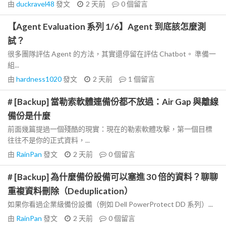
由
duckravel48
發文
2 天前
0
個留言
【Agent Evaluation 系列 1/6】Agent 到底該怎麼測
試？
很多團隊評估 Agent 的方法，其實還停留在評估 Chatbot。 準備一
組...
由
hardness1020
發文
2 天前
1
個留言
# [Backup] 當勒索軟體連備份都不放過：Air Gap 與離線
備份是什麼
前面幾篇提過一個殘酷的現實：現在的勒索軟體攻擊，第一個目標
往往不是你的正式資料，...
由
RainPan
發文
2 天前
0
個留言
# [Backup] 為什麼備份設備可以塞進 30 倍的資料？聊聊
重複資料刪除（Deduplication）
如果你看過企業級備份設備（例如 Dell PowerProtect DD 系列）...
由
RainPan
發文
2 天前
0
個留言