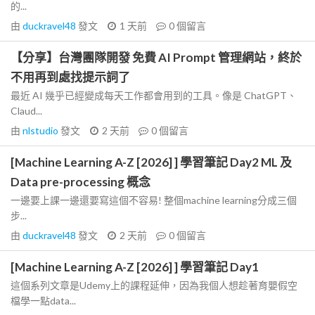
的...
由
duckravel48
發文
1 天前
0
個留言
【分享】台灣團隊開發 免費 AI Prompt 管理網站，終於
不用再到處找提示詞了
最近 AI 幾乎已經變成每天工作都會用到的工具。像是 ChatGPT、
Claud...
由
nlstudio
發文
2 天前
0
個留言
[Machine Learning A-Z [2026] ] 學習筆記 Day2 ML 及
Data pre-processing 概念
一邊要上課一邊還要寫這個不容易! 整個machine learning分成三個
步...
由
duckravel48
發文
2 天前
0
個留言
[Machine Learning A-Z [2026] ] 學習筆記 Day1
這個系列文章是Udemy上的課程延伸，因為我個人想趁著育嬰假空
檔學一點data...