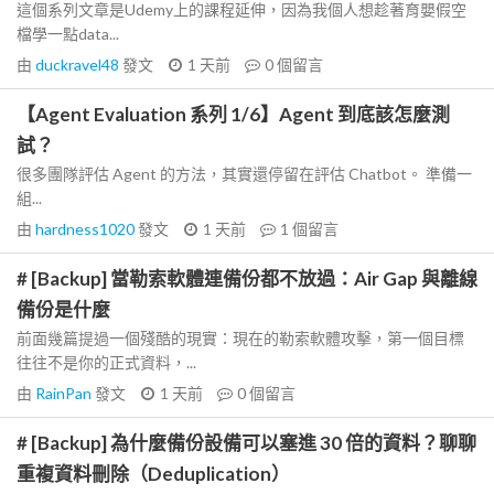
這個系列文章是Udemy上的課程延伸，因為我個人想趁著育嬰假空
檔學一點data...
由
duckravel48
發文
1 天前
0
個留言
【Agent Evaluation 系列 1/6】Agent 到底該怎麼測
試？
很多團隊評估 Agent 的方法，其實還停留在評估 Chatbot。 準備一
組...
由
hardness1020
發文
1 天前
1
個留言
# [Backup] 當勒索軟體連備份都不放過：Air Gap 與離線
備份是什麼
前面幾篇提過一個殘酷的現實：現在的勒索軟體攻擊，第一個目標
往往不是你的正式資料，...
由
RainPan
發文
1 天前
0
個留言
# [Backup] 為什麼備份設備可以塞進 30 倍的資料？聊聊
重複資料刪除（Deduplication）