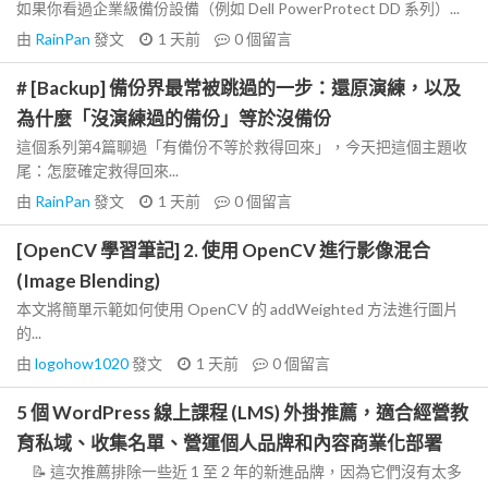
如果你看過企業級備份設備（例如 Dell PowerProtect DD 系列）...
由
RainPan
發文
1 天前
0
個留言
# [Backup] 備份界最常被跳過的一步：還原演練，以及
為什麼「沒演練過的備份」等於沒備份
這個系列第4篇聊過「有備份不等於救得回來」，今天把這個主題收
尾：怎麼確定救得回來...
由
RainPan
發文
1 天前
0
個留言
[OpenCV 學習筆記] 2. 使用 OpenCV 進行影像混合
(Image Blending)
本文將簡單示範如何使用 OpenCV 的 addWeighted 方法進行圖片
的...
由
logohow1020
發文
1 天前
0
個留言
5 個 WordPress 線上課程 (LMS) 外掛推薦，適合經營教
育私域、收集名單、營運個人品牌和內容商業化部署
📝 這次推薦排除一些近 1 至 2 年的新進品牌，因為它們沒有太多