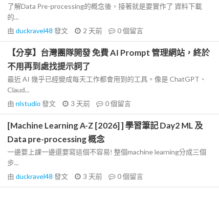
了解Data Pre-processing的概念後，接著就是要實作了 資料下載
的...
由
duckravel48
發文
2 天前
0
個留言
【分享】台灣團隊開發 免費 AI Prompt 管理網站，終於
不用再到處找提示詞了
最近 AI 幾乎已經變成每天工作都會用到的工具。像是 ChatGPT、
Claud...
由
nlstudio
發文
3 天前
0
個留言
[Machine Learning A-Z [2026] ] 學習筆記 Day2 ML 及
Data pre-processing 概念
一邊要上課一邊還要寫這個不容易! 整個machine learning分成三個
步...
由
duckravel48
發文
3 天前
0
個留言