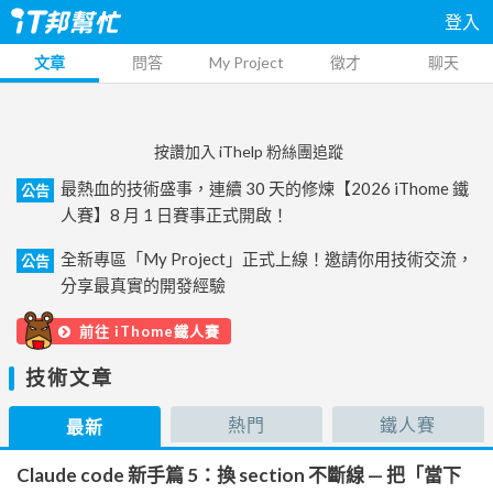
登入
文章
問答
My Project
徵才
聊天
按讚加入 iThelp 粉絲團追蹤
最熱血的技術盛事，連續 30 天的修煉【2026 iThome 鐵
公告
人賽】8 月 1 日賽事正式開啟！
全新專區「My Project」正式上線！邀請你用技術交流，
公告
分享最真實的開發經驗
前往 iThome鐵人賽
技術文章
熱門
鐵人賽
最新
Claude code 新手篇 5：換 section 不斷線 — 把「當下