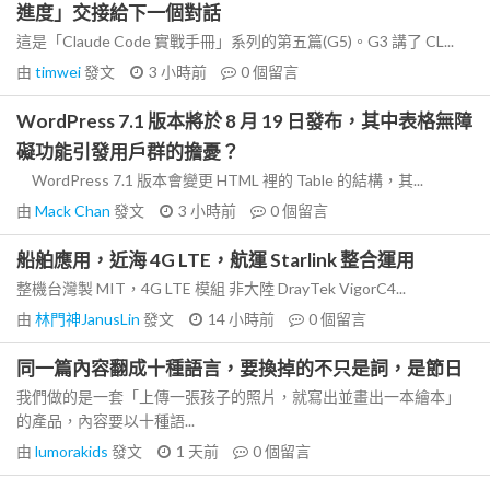
進度」交接給下一個對話
這是「Claude Code 實戰手冊」系列的第五篇(G5)。G3 講了 CL...
由
timwei
發文
3 小時前
0
個留言
WordPress 7.1 版本將於 8 月 19 日發布，其中表格無障
礙功能引發用戶群的擔憂？
WordPress 7.1 版本會變更 HTML 裡的 Table 的結構，其...
由
Mack Chan
發文
3 小時前
0
個留言
船舶應用，近海 4G LTE，航運 Starlink 整合運用
整機台灣製 MIT，4G LTE 模組 非大陸 DrayTek VigorC4...
由
林門神JanusLin
發文
14 小時前
0
個留言
同一篇內容翻成十種語言，要換掉的不只是詞，是節日
我們做的是一套「上傳一張孩子的照片，就寫出並畫出一本繪本」
的產品，內容要以十種語...
由
lumorakids
發文
1 天前
0
個留言