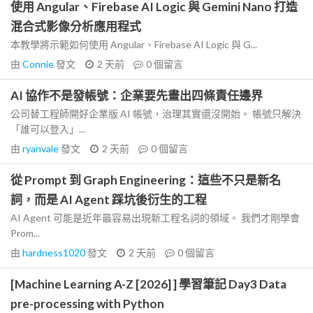
使用 Angular、Firebase AI Logic 與 Gemini Nano 打造
混合式影像分析應用程式
本教學將示範如何使用 Angular、Firebase AI Logic 與 G...
由
Connie
發文
2 天前
0
個留言
AI 協作不是發帳號：企業要先畫出四條責任邊界
公司替工程師開好企業版 AI 帳號，治理其實還沒開始。 帳號只解決
「誰可以登入」...
由
ryanvale
發文
2 天前
0
個留言
從 Prompt 到 Graph Engineering：這些不只是新名
詞，而是 AI Agent 踩坑後衍生的工程
AI Agent 可能是近年最容易出現新工程名詞的領域。 我們才剛學會
Prom...
由
hardness1020
發文
2 天前
0
個留言
[Machine Learning A-Z [2026] ] 學習筆記 Day3 Data
pre-processing with Python