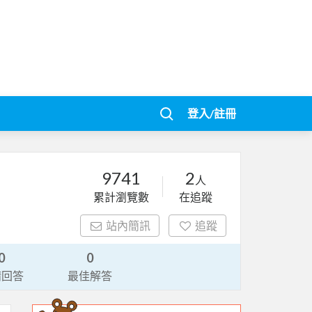
登入/註冊
9741
2
人
累計瀏覽數
在追蹤
站內簡訊
追蹤
0
0
請回答
最佳解答