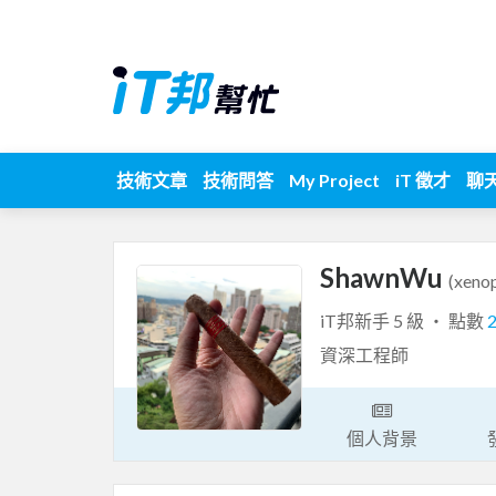
技術文章
技術問答
My Project
iT 徵才
聊
ShawnWu
(xeno
iT邦新手 5 級 ‧ 點數
資深工程師
個人背景