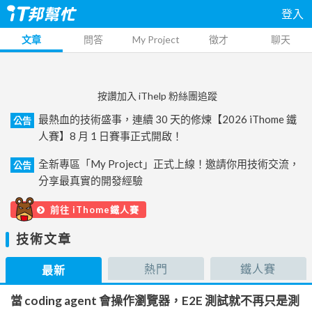
登入
文章
問答
My Project
徵才
聊天
按讚加入 iThelp 粉絲團追蹤
最熱血的技術盛事，連續 30 天的修煉【2026 iThome 鐵
公告
人賽】8 月 1 日賽事正式開啟！
全新專區「My Project」正式上線！邀請你用技術交流，
公告
分享最真實的開發經驗
前往 iThome鐵人賽
技術文章
熱門
鐵人賽
最新
當 coding agent 會操作瀏覽器，E2E 測試就不再只是測