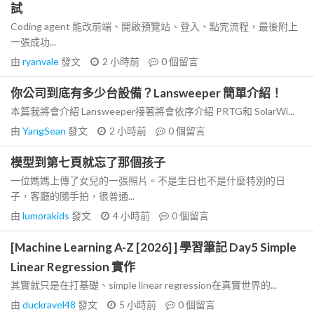
試
Coding agent 能改前端、開啟預覽站、登入、點完流程，最後附上
一張成功...
由
ryanvale
發文
2 小時前
0
個留言
你公司到底有多少台設備？Lansweeper 簡單介紹！
本篇我將會介紹 Lansweeper接著將會依序介紹 PRTG和 SolarWi...
由
YangSean
發文
2 小時前
0
個留言
模型到第七頁就忘了那個孩子
一位媽媽上傳了女兒的一張照片。不是生日也不是什麼特別的日
子，客廳的隨手拍，很普通...
由
lumorakids
發文
4 小時前
0
個留言
[Machine Learning A-Z [2026] ] 學習筆記 Day5 Simple
Linear Regression 實作
其實就只是在打基礎、simple linear regression在真實世界的...
由
duckravel48
發文
5 小時前
0
個留言