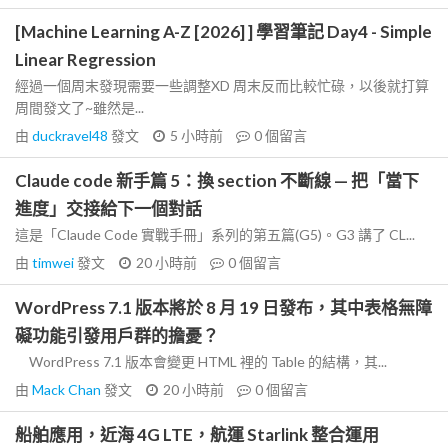
[Machine Learning A-Z [2026] ] 學習筆記 Day4 - Simple
Linear Regression
經過一個周末發現需要一些調整XD 周末反而比較忙碌，以後就打算
周間發文了~雖然是...
由
duckravel48
發文
5 小時前
0
個留言
Claude code 新手篇 5：換 section 不斷線 — 把「當下
進度」交接給下一個對話
這是「Claude Code 實戰手冊」系列的第五篇(G5)。G3 講了 CL...
由
timwei
發文
20 小時前
0
個留言
WordPress 7.1 版本將於 8 月 19 日發布，其中表格無障
礙功能引發用戶群的擔憂？
WordPress 7.1 版本會變更 HTML 裡的 Table 的結構，其...
由
Mack Chan
發文
20 小時前
0
個留言
船舶應用，近海 4G LTE，航運 Starlink 整合運用