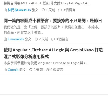
整機台灣製 MIT，4G LTE 模組 非大陸 DrayTek VigorC4...
由
林門神JanusLin
發文
1 天前
0
個留言
同一篇內容翻成十種語言，要換掉的不只是詞，是節日
我們做的是一套「上傳一張孩子的照片，就寫出並畫出一本繪本」
的產品，內容要以十種語...
由
lumorakids
發文
2 天前
0
個留言
使用 Angular、Firebase AI Logic 與 Gemini Nano 打造
混合式影像分析應用程式
本教學將示範如何使用 Angular、Firebase AI Logic 與 G...
由
Connie
發文
2 天前
0
個留言