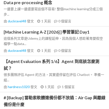
Data pre-processing 概念
一邊要上課一邊還要寫這個不容易! 整個machine learning分成三個
步...
由
duckravel48
發文
1 天前
0
個留言
[Machine Learning A-Z [2026] ] 學習筆記 Day1
這個系列文章是Udemy上的課程延伸，因為我個人想趁著育嬰假空
檔學一點data...
由
duckravel48
發文
1 天前
0
個留言
【Agent Evaluation 系列 1/6】Agent 到底該怎麼測
試？
很多團隊評估 Agent 的方法，其實還停留在評估 Chatbot。 準備一
組...
由
hardness1020
發文
1 天前
1
個留言
# [Backup] 當勒索軟體連備份都不放過：Air Gap 與離線
備份是什麼