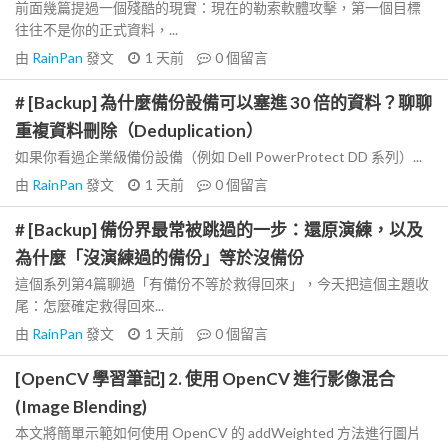
前面幾篇提過一個殘酷的現實：現在的勒索軟體攻擊，第一個目標
往往不是你的正式資料，...
由
RainPan
發文
1 天前
0
個留言
# [Backup] 為什麼備份設備可以塞進 30 倍的資料？聊聊
重複資料刪除（Deduplication）
如果你看過企業級備份設備（例如 Dell PowerProtect DD 系列）...
由
RainPan
發文
1 天前
0
個留言
# [Backup] 備份界最常被跳過的一步：還原演練，以及
為什麼「沒演練過的備份」等於沒備份
這個系列第4篇聊過「有備份不等於救得回來」，今天把這個主題收
尾：怎麼確定救得回來...
由
RainPan
發文
1 天前
0
個留言
[OpenCV 學習筆記] 2. 使用 OpenCV 進行影像混合
(Image Blending)
本文將簡單示範如何使用 OpenCV 的 addWeighted 方法進行圖片