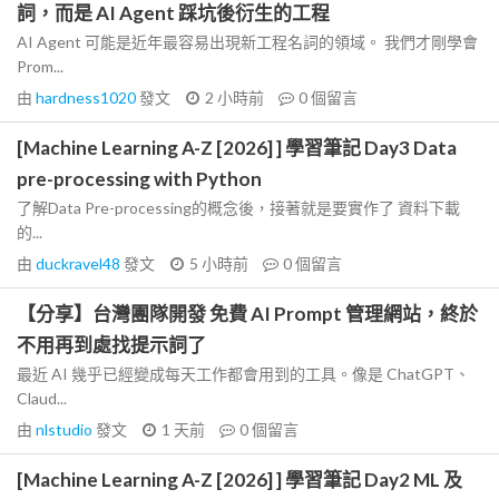
詞，而是 AI Agent 踩坑後衍生的工程
AI Agent 可能是近年最容易出現新工程名詞的領域。 我們才剛學會
Prom...
由
hardness1020
發文
2 小時前
0
個留言
[Machine Learning A-Z [2026] ] 學習筆記 Day3 Data
pre-processing with Python
了解Data Pre-processing的概念後，接著就是要實作了 資料下載
的...
由
duckravel48
發文
5 小時前
0
個留言
【分享】台灣團隊開發 免費 AI Prompt 管理網站，終於
不用再到處找提示詞了
最近 AI 幾乎已經變成每天工作都會用到的工具。像是 ChatGPT、
Claud...
由
nlstudio
發文
1 天前
0
個留言
[Machine Learning A-Z [2026] ] 學習筆記 Day2 ML 及