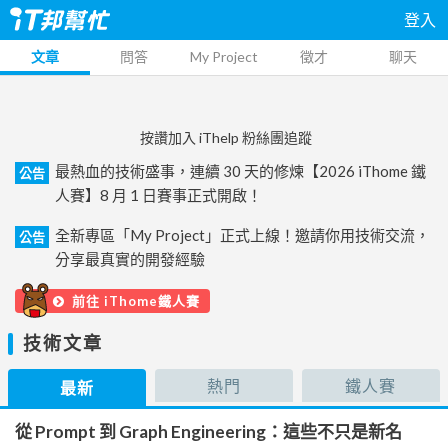
登入
文章
問答
My Project
徵才
聊天
按讚加入 iThelp 粉絲團追蹤
最熱血的技術盛事，連續 30 天的修煉【2026 iThome 鐵
公告
人賽】8 月 1 日賽事正式開啟！
全新專區「My Project」正式上線！邀請你用技術交流，
公告
分享最真實的開發經驗
前往 iThome鐵人賽
技術文章
熱門
鐵人賽
最新
從 Prompt 到 Graph Engineering：這些不只是新名