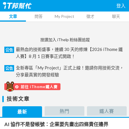
登入
文章
問答
My Project
徵才
聊天
按讚加入 iThelp 粉絲團追蹤
最熱血的技術盛事，連續 30 天的修煉【2026 iThome 鐵
公告
人賽】8 月 1 日賽事正式開啟！
全新專區「My Project」正式上線！邀請你用技術交流，
公告
分享最真實的開發經驗
前往 iThome鐵人賽
技術文章
熱門
鐵人賽
最新
AI 協作不是發帳號：企業要先畫出四條責任邊界