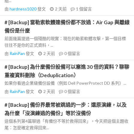
組...
由
hardness1020
發文
2 天前
1
個留言
# [Backup] 當勒索軟體連備份都不放過：Air Gap 與離線
備份是什麼
前面幾篇提過一個殘酷的現實：現在的勒索軟體攻擊，第一個目標
往往不是你的正式資料，...
由
RainPan
發文
2 天前
0
個留言
# [Backup] 為什麼備份設備可以塞進 30 倍的資料？聊聊
重複資料刪除（Deduplication）
如果你看過企業級備份設備（例如 Dell PowerProtect DD 系列）...
由
RainPan
發文
2 天前
0
個留言
# [Backup] 備份界最常被跳過的一步：還原演練，以及
為什麼「沒演練過的備份」等於沒備份
這個系列第4篇聊過「有備份不等於救得回來」，今天把這個主題收
尾：怎麼確定救得回來...