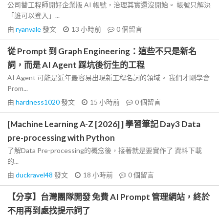
公司替工程師開好企業版 AI 帳號，治理其實還沒開始。 帳號只解決
「誰可以登入」...
由
ryanvale
發文
13 小時前
0
個留言
從 Prompt 到 Graph Engineering：這些不只是新名
詞，而是 AI Agent 踩坑後衍生的工程
AI Agent 可能是近年最容易出現新工程名詞的領域。 我們才剛學會
Prom...
由
hardness1020
發文
15 小時前
0
個留言
[Machine Learning A-Z [2026] ] 學習筆記 Day3 Data
pre-processing with Python
了解Data Pre-processing的概念後，接著就是要實作了 資料下載
的...
由
duckravel48
發文
18 小時前
0
個留言
【分享】台灣團隊開發 免費 AI Prompt 管理網站，終於
不用再到處找提示詞了