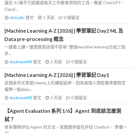
最近 AI 幾乎已經變成每天工作都會用到的工具。像是 ChatGPT、
Claud...
由
nlstudio
發文
1 天前
0
個留言
[Machine Learning A-Z [2026] ] 學習筆記 Day2 ML 及
Data pre-processing 概念
一邊要上課一邊還要寫這個不容易! 整個machine learning分成三個
步...
由
duckravel48
發文
2 天前
0
個留言
[Machine Learning A-Z [2026] ] 學習筆記 Day1
這個系列文章是Udemy上的課程延伸，因為我個人想趁著育嬰假空
檔學一點data...
由
duckravel48
發文
2 天前
0
個留言
【Agent Evaluation 系列 1/6】Agent 到底該怎麼測
試？
很多團隊評估 Agent 的方法，其實還停留在評估 Chatbot。 準備一