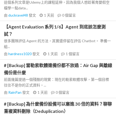
這個系列文章是Udemy上的課程延伸，因為我個人想趁著育嬰假空
檔學一點data...
由
duckravel48
發文
1 天前
0
個留言
【Agent Evaluation 系列 1/6】Agent 到底該怎麼測
試？
很多團隊評估 Agent 的方法，其實還停留在評估 Chatbot。 準備一
組...
由
hardness1020
發文
1 天前
1
個留言
# [Backup] 當勒索軟體連備份都不放過：Air Gap 與離線
備份是什麼
前面幾篇提過一個殘酷的現實：現在的勒索軟體攻擊，第一個目標
往往不是你的正式資料，...
由
RainPan
發文
1 天前
0
個留言
# [Backup] 為什麼備份設備可以塞進 30 倍的資料？聊聊
重複資料刪除（Deduplication）