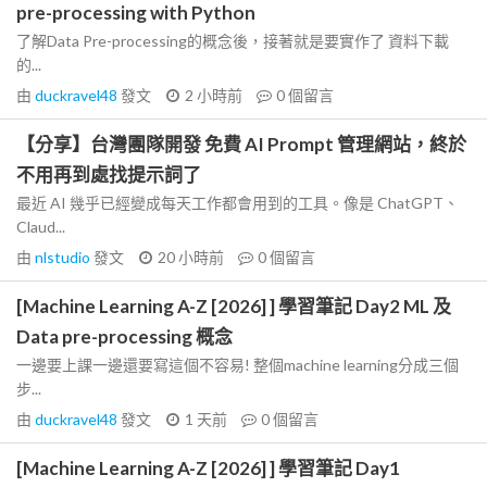
pre-processing with Python
了解Data Pre-processing的概念後，接著就是要實作了 資料下載
的...
由
duckravel48
發文
2 小時前
0
個留言
【分享】台灣團隊開發 免費 AI Prompt 管理網站，終於
不用再到處找提示詞了
最近 AI 幾乎已經變成每天工作都會用到的工具。像是 ChatGPT、
Claud...
由
nlstudio
發文
20 小時前
0
個留言
[Machine Learning A-Z [2026] ] 學習筆記 Day2 ML 及
Data pre-processing 概念
一邊要上課一邊還要寫這個不容易! 整個machine learning分成三個
步...
由
duckravel48
發文
1 天前
0
個留言
[Machine Learning A-Z [2026] ] 學習筆記 Day1