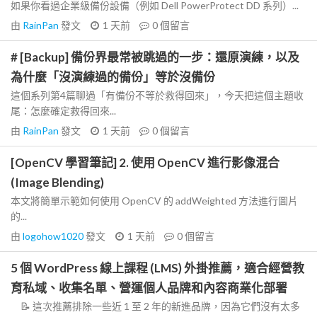
如果你看過企業級備份設備（例如 Dell PowerProtect DD 系列）...
由
RainPan
發文
1 天前
0
個留言
# [Backup] 備份界最常被跳過的一步：還原演練，以及
為什麼「沒演練過的備份」等於沒備份
這個系列第4篇聊過「有備份不等於救得回來」，今天把這個主題收
尾：怎麼確定救得回來...
由
RainPan
發文
1 天前
0
個留言
[OpenCV 學習筆記] 2. 使用 OpenCV 進行影像混合
(Image Blending)
本文將簡單示範如何使用 OpenCV 的 addWeighted 方法進行圖片
的...
由
logohow1020
發文
1 天前
0
個留言
5 個 WordPress 線上課程 (LMS) 外掛推薦，適合經營教
育私域、收集名單、營運個人品牌和內容商業化部署
📝 這次推薦排除一些近 1 至 2 年的新進品牌，因為它們沒有太多