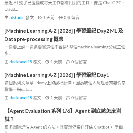
最近 AI 幾乎已經變成每天工作都會用到的工具。像是 ChatGPT、
Claud...
由
nlstudio
發文
1 天前
0
個留言
[Machine Learning A-Z [2026] ] 學習筆記 Day2 ML 及
Data pre-processing 概念
一邊要上課一邊還要寫這個不容易! 整個machine learning分成三個
步...
由
duckravel48
發文
1 天前
0
個留言
[Machine Learning A-Z [2026] ] 學習筆記 Day1
這個系列文章是Udemy上的課程延伸，因為我個人想趁著育嬰假空
檔學一點data...
由
duckravel48
發文
1 天前
0
個留言
【Agent Evaluation 系列 1/6】Agent 到底該怎麼測
試？
很多團隊評估 Agent 的方法，其實還停留在評估 Chatbot。 準備一