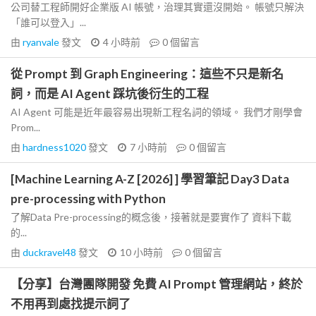
公司替工程師開好企業版 AI 帳號，治理其實還沒開始。 帳號只解決
「誰可以登入」...
由
ryanvale
發文
4 小時前
0
個留言
從 Prompt 到 Graph Engineering：這些不只是新名
詞，而是 AI Agent 踩坑後衍生的工程
AI Agent 可能是近年最容易出現新工程名詞的領域。 我們才剛學會
Prom...
由
hardness1020
發文
7 小時前
0
個留言
[Machine Learning A-Z [2026] ] 學習筆記 Day3 Data
pre-processing with Python
了解Data Pre-processing的概念後，接著就是要實作了 資料下載
的...
由
duckravel48
發文
10 小時前
0
個留言
【分享】台灣團隊開發 免費 AI Prompt 管理網站，終於
不用再到處找提示詞了