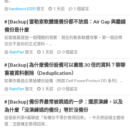
組...
由
hardness1020
發文
1 天前
1
個留言
# [Backup] 當勒索軟體連備份都不放過：Air Gap 與離線
備份是什麼
前面幾篇提過一個殘酷的現實：現在的勒索軟體攻擊，第一個目標
往往不是你的正式資料，...
由
RainPan
發文
1 天前
0
個留言
# [Backup] 為什麼備份設備可以塞進 30 倍的資料？聊聊
重複資料刪除（Deduplication）
如果你看過企業級備份設備（例如 Dell PowerProtect DD 系列）...
由
RainPan
發文
1 天前
0
個留言
# [Backup] 備份界最常被跳過的一步：還原演練，以及
為什麼「沒演練過的備份」等於沒備份
這個系列第4篇聊過「有備份不等於救得回來」，今天把這個主題收
尾：怎麼確定救得回來...