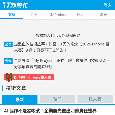
登入
文章
問答
My Project
徵才
聊天
按讚加入 iThelp 粉絲團追蹤
最熱血的技術盛事，連續 30 天的修煉【2026 iThome 鐵
公告
人賽】8 月 1 日賽事正式開啟！
全新專區「My Project」正式上線！邀請你用技術交流，
公告
分享最真實的開發經驗
前往 iThome鐵人賽
技術文章
熱門
鐵人賽
最新
AI 協作不是發帳號：企業要先畫出四條責任邊界