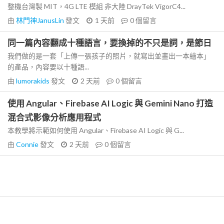
整機台灣製 MIT，4G LTE 模組 非大陸 DrayTek VigorC4...
由
林門神JanusLin
發文
1 天前
0
個留言
同一篇內容翻成十種語言，要換掉的不只是詞，是節日
我們做的是一套「上傳一張孩子的照片，就寫出並畫出一本繪本」
的產品，內容要以十種語...
由
lumorakids
發文
2 天前
0
個留言
使用 Angular、Firebase AI Logic 與 Gemini Nano 打造
混合式影像分析應用程式
本教學將示範如何使用 Angular、Firebase AI Logic 與 G...
由
Connie
發文
2 天前
0
個留言