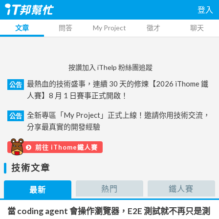
登入
文章
問答
My Project
徵才
聊天
按讚加入 iThelp 粉絲團追蹤
最熱血的技術盛事，連續 30 天的修煉【2026 iThome 鐵
公告
人賽】8 月 1 日賽事正式開啟！
全新專區「My Project」正式上線！邀請你用技術交流，
公告
分享最真實的開發經驗
前往 iThome鐵人賽
技術文章
熱門
鐵人賽
最新
當 coding agent 會操作瀏覽器，E2E 測試就不再只是測