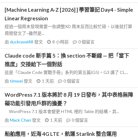
[Machine Learning A-Z [2026] ] 學習筆記 Day4 - Simple
Linear Regression
經過一個周末發現需要一些調整XD 周末反而比較忙碌，以後就打算
周間發文了~雖然是...
由
duckravel48
發文
8 小時前
0
個留言
Claude code 新手篇 5：換 section 不斷線 — 把「當下
進度」交接給下一個對話
這是「Claude Code 實戰手冊」系列的第五篇(G5)。G3 講了 CL...
由
timwei
發文
1 天前
0
個留言
WordPress 7.1 版本將於 8 月 19 日發布，其中表格無障
礙功能引發用戶群的擔憂？
WordPress 7.1 版本會變更 HTML 裡的 Table 的結構，其...
由
Mack Chan
發文
1 天前
0
個留言
船舶應用，近海 4G LTE，航運 Starlink 整合運用