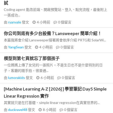
試
Coding agent 能改前端、開啟預覽站、登入、點完流程，最後附上
一張成功...
由
ryanvale
發文
4 小時前
0
個留言
你公司到底有多少台設備？Lansweeper 簡單介紹！
本篇我將會介紹 Lansweeper接著將會依序介紹 PRTG和 SolarWi...
由
YangSean
發文
4 小時前
0
個留言
模型到第七頁就忘了那個孩子
一位媽媽上傳了女兒的一張照片。不是生日也不是什麼特別的日
子，客廳的隨手拍，很普通...
由
lumorakids
發文
6 小時前
0
個留言
[Machine Learning A-Z [2026] ] 學習筆記 Day5 Simple
Linear Regression 實作
其實就只是在打基礎、simple linear regression在真實世界的...
由
duckravel48
發文
8 小時前
0
個留言