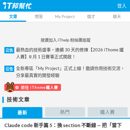
登入
文章
問答
My Project
徵才
聊天
按讚加入 iThelp 粉絲團追蹤
最熱血的技術盛事，連續 30 天的修煉【2026 iThome 鐵
公告
人賽】8 月 1 日賽事正式開啟！
全新專區「My Project」正式上線！邀請你用技術交流，
公告
分享最真實的開發經驗
前往 iThome鐵人賽
技術文章
熱門
鐵人賽
最新
Claude code 新手篇 5：換 section 不斷線 — 把「當下