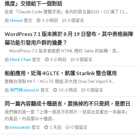
進度」交接給下一個對話
這是「Claude Code 實戰手冊」系列的第五篇(G5)。G3 講了 CL...
由
timwei
發文
3 小時前
0
個留言
WordPress 7.1 版本將於 8 月 19 日發布，其中表格無障
礙功能引發用戶群的擔憂？
WordPress 7.1 版本會變更 HTML 裡的 Table 的結構，其...
由
Mack Chan
發文
3 小時前
0
個留言
船舶應用，近海 4G LTE，航運 Starlink 整合運用
整機台灣製 MIT，4G LTE 模組 非大陸 DrayTek VigorC4...
由
林門神JanusLin
發文
13 小時前
0
個留言
同一篇內容翻成十種語言，要換掉的不只是詞，是節日
我們做的是一套「上傳一張孩子的照片，就寫出並畫出一本繪本」
的產品，內容要以十種語...
由
lumorakids
發文
1 天前
0
個留言