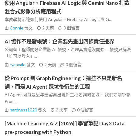
使用 Angular、Firebase AI Logic 與 Gemini Nano 打造
混合式影像分析應用程式
本教學將示範如何使用 Angular、Firebase AI Logic 與 G...
由
Connie
發文
2 天前
0
個留言
AI 協作不是發帳號：企業要先畫出四條責任邊界
公司替工程師開好企業版 AI 帳號，治理其實還沒開始。 帳號只解決
「誰可以登入」...
由
ryanvale
發文
2 天前
0
個留言
從 Prompt 到 Graph Engineering：這些不只是新名
詞，而是 AI Agent 踩坑後衍生的工程
AI Agent 可能是近年最容易出現新工程名詞的領域。 我們才剛學會
Prom...
由
hardness1020
發文
2 天前
0
個留言
[Machine Learning A-Z [2026] ] 學習筆記 Day3 Data
pre-processing with Python