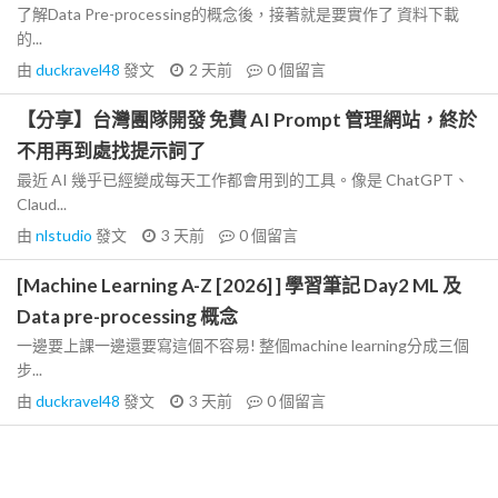
了解Data Pre-processing的概念後，接著就是要實作了 資料下載
的...
由
duckravel48
發文
2 天前
0
個留言
【分享】台灣團隊開發 免費 AI Prompt 管理網站，終於
不用再到處找提示詞了
最近 AI 幾乎已經變成每天工作都會用到的工具。像是 ChatGPT、
Claud...
由
nlstudio
發文
3 天前
0
個留言
[Machine Learning A-Z [2026] ] 學習筆記 Day2 ML 及
Data pre-processing 概念
一邊要上課一邊還要寫這個不容易! 整個machine learning分成三個
步...
由
duckravel48
發文
3 天前
0
個留言