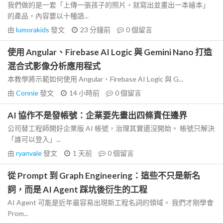
我們做的是一套「上傳一張孩子的照片，就寫出並畫出一本繪本」
的產品，內容要以十種語...
由
lumorakids
發文
23 分鐘前
0
個留言
使用 Angular、Firebase AI Logic 與 Gemini Nano 打造
混合式影像分析應用程式
本教學將示範如何使用 Angular、Firebase AI Logic 與 G...
由
Connie
發文
14 小時前
0
個留言
AI 協作不是發帳號：企業要先畫出四條責任邊界
公司替工程師開好企業版 AI 帳號，治理其實還沒開始。 帳號只解決
「誰可以登入」...
由
ryanvale
發文
1 天前
0
個留言
從 Prompt 到 Graph Engineering：這些不只是新名
詞，而是 AI Agent 踩坑後衍生的工程
AI Agent 可能是近年最容易出現新工程名詞的領域。 我們才剛學會
Prom...