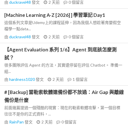
由
duckravel48
發文
2 天前
0
個留言
[Machine Learning A-Z [2026] ] 學習筆記 Day1
這個系列文章是Udemy上的課程延伸，因為我個人想趁著育嬰假空
檔學一點data...
由
duckravel48
發文
2 天前
0
個留言
【Agent Evaluation 系列 1/6】Agent 到底該怎麼測
試？
很多團隊評估 Agent 的方法，其實還停留在評估 Chatbot。 準備一
組...
由
hardness1020
發文
2 天前
1
個留言
# [Backup] 當勒索軟體連備份都不放過：Air Gap 與離線
備份是什麼
前面幾篇提過一個殘酷的現實：現在的勒索軟體攻擊，第一個目標
往往不是你的正式資料，...
由
RainPan
發文
2 天前
0
個留言