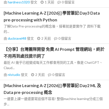
由
hardness1020
發文
1 天前
0
個留言
[Machine Learning A-Z [2026] ] 學習筆記 Day3 Data
pre-processing with Python
了解Data Pre-processing的概念後，接著就是要實作了 資料下載
的...
由
duckravel48
發文
2 天前
0
個留言
【分享】台灣團隊開發 免費 AI Prompt 管理網站，終於
不用再到處找提示詞了
最近 AI 幾乎已經變成每天工作都會用到的工具。像是 ChatGPT、
Claud...
由
nlstudio
發文
2 天前
0
個留言
[Machine Learning A-Z [2026] ] 學習筆記 Day2 ML 及
Data pre-processing 概念
一邊要上課一邊還要寫這個不容易! 整個machine learning分成三個
步...