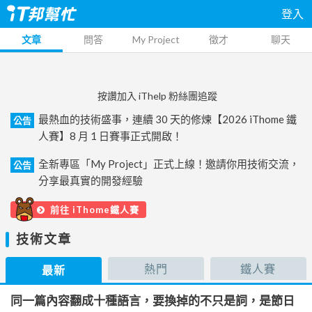
登入
文章
問答
My Project
徵才
聊天
按讚加入 iThelp 粉絲團追蹤
最熱血的技術盛事，連續 30 天的修煉【2026 iThome 鐵
公告
人賽】8 月 1 日賽事正式開啟！
全新專區「My Project」正式上線！邀請你用技術交流，
公告
分享最真實的開發經驗
前往 iThome鐵人賽
技術文章
熱門
鐵人賽
最新
同一篇內容翻成十種語言，要換掉的不只是詞，是節日