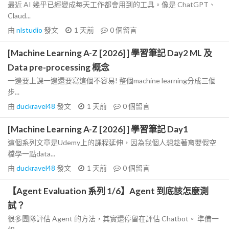
最近 AI 幾乎已經變成每天工作都會用到的工具。像是 ChatGPT、
Claud...
由
nlstudio
發文
1 天前
0
個留言
[Machine Learning A-Z [2026] ] 學習筆記 Day2 ML 及
Data pre-processing 概念
一邊要上課一邊還要寫這個不容易! 整個machine learning分成三個
步...
由
duckravel48
發文
1 天前
0
個留言
[Machine Learning A-Z [2026] ] 學習筆記 Day1
這個系列文章是Udemy上的課程延伸，因為我個人想趁著育嬰假空
檔學一點data...
由
duckravel48
發文
1 天前
0
個留言
【Agent Evaluation 系列 1/6】Agent 到底該怎麼測
試？
很多團隊評估 Agent 的方法，其實還停留在評估 Chatbot。 準備一