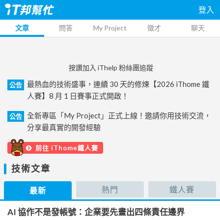
登入
文章
問答
My Project
徵才
聊天
按讚加入 iThelp 粉絲團追蹤
最熱血的技術盛事，連續 30 天的修煉【2026 iThome 鐵
公告
人賽】8 月 1 日賽事正式開啟！
全新專區「My Project」正式上線！邀請你用技術交流，
公告
分享最真實的開發經驗
前往 iThome鐵人賽
技術文章
熱門
鐵人賽
最新
AI 協作不是發帳號：企業要先畫出四條責任邊界