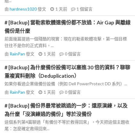
組...
由
hardness1020
發文
1 天前
1
個留言
# [Backup] 當勒索軟體連備份都不放過：Air Gap 與離線
備份是什麼
前面幾篇提過一個殘酷的現實：現在的勒索軟體攻擊，第一個目標
往往不是你的正式資料，...
由
RainPan
發文
1 天前
0
個留言
# [Backup] 為什麼備份設備可以塞進 30 倍的資料？聊聊
重複資料刪除（Deduplication）
如果你看過企業級備份設備（例如 Dell PowerProtect DD 系列）...
由
RainPan
發文
1 天前
0
個留言
# [Backup] 備份界最常被跳過的一步：還原演練，以及
為什麼「沒演練過的備份」等於沒備份
這個系列第4篇聊過「有備份不等於救得回來」，今天把這個主題收
尾：怎麼確定救得回來...