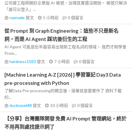
公司替工程師開好企業版 AI 帳號，治理其實還沒開始。 帳號只解決
「誰可以登入」...
由
ryanvale
發文
5 小時前
0
個留言
從 Prompt 到 Graph Engineering：這些不只是新名
詞，而是 AI Agent 踩坑後衍生的工程
AI Agent 可能是近年最容易出現新工程名詞的領域。 我們才剛學會
Prom...
由
hardness1020
發文
7 小時前
0
個留言
[Machine Learning A-Z [2026] ] 學習筆記 Day3 Data
pre-processing with Python
了解Data Pre-processing的概念後，接著就是要實作了 資料下載
的...
由
duckravel48
發文
10 小時前
0
個留言
【分享】台灣團隊開發 免費 AI Prompt 管理網站，終於
不用再到處找提示詞了