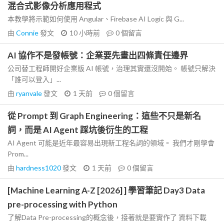
混合式影像分析應用程式
本教學將示範如何使用 Angular、Firebase AI Logic 與 G...
由
Connie
發文
10 小時前
0
個留言
AI 協作不是發帳號：企業要先畫出四條責任邊界
公司替工程師開好企業版 AI 帳號，治理其實還沒開始。 帳號只解決
「誰可以登入」...
由
ryanvale
發文
1 天前
0
個留言
從 Prompt 到 Graph Engineering：這些不只是新名
詞，而是 AI Agent 踩坑後衍生的工程
AI Agent 可能是近年最容易出現新工程名詞的領域。 我們才剛學會
Prom...
由
hardness1020
發文
1 天前
0
個留言
[Machine Learning A-Z [2026] ] 學習筆記 Day3 Data
pre-processing with Python
了解Data Pre-processing的概念後，接著就是要實作了 資料下載