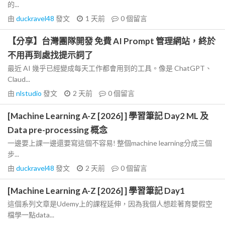
的...
由
duckravel48
發文
1 天前
0
個留言
【分享】台灣團隊開發 免費 AI Prompt 管理網站，終於
不用再到處找提示詞了
最近 AI 幾乎已經變成每天工作都會用到的工具。像是 ChatGPT、
Claud...
由
nlstudio
發文
2 天前
0
個留言
[Machine Learning A-Z [2026] ] 學習筆記 Day2 ML 及
Data pre-processing 概念
一邊要上課一邊還要寫這個不容易! 整個machine learning分成三個
步...
由
duckravel48
發文
2 天前
0
個留言
[Machine Learning A-Z [2026] ] 學習筆記 Day1
這個系列文章是Udemy上的課程延伸，因為我個人想趁著育嬰假空
檔學一點data...