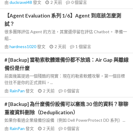
由
duckravel48
發文
2 天前
0
個留言
【Agent Evaluation 系列 1/6】Agent 到底該怎麼測
試？
很多團隊評估 Agent 的方法，其實還停留在評估 Chatbot。 準備一
組...
由
hardness1020
發文
2 天前
1
個留言
# [Backup] 當勒索軟體連備份都不放過：Air Gap 與離線
備份是什麼
前面幾篇提過一個殘酷的現實：現在的勒索軟體攻擊，第一個目標
往往不是你的正式資料，...
由
RainPan
發文
2 天前
0
個留言
# [Backup] 為什麼備份設備可以塞進 30 倍的資料？聊聊
重複資料刪除（Deduplication）
如果你看過企業級備份設備（例如 Dell PowerProtect DD 系列）...
由
RainPan
發文
2 天前
0
個留言