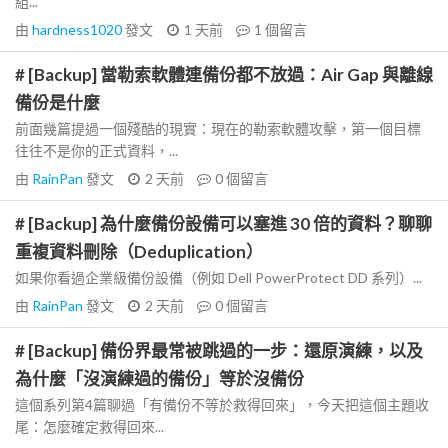
組...
由
hardness1020
發文
1 天前
1
個留言
# [Backup] 當勒索軟體連備份都不放過：Air Gap 與離線
備份是什麼
前面幾篇提過一個殘酷的現實：現在的勒索軟體攻擊，第一個目標
往往不是你的正式資料，...
由
RainPan
發文
2 天前
0
個留言
# [Backup] 為什麼備份設備可以塞進 30 倍的資料？聊聊
重複資料刪除（Deduplication）
如果你看過企業級備份設備（例如 Dell PowerProtect DD 系列）...
由
RainPan
發文
2 天前
0
個留言
# [Backup] 備份界最常被跳過的一步：還原演練，以及
為什麼「沒演練過的備份」等於沒備份
這個系列第4篇聊過「有備份不等於救得回來」，今天把這個主題收
尾：怎麼確定救得回來...