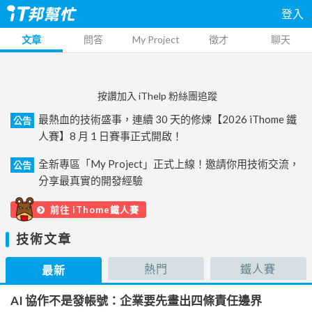
登入
文章
問答
My Project
徵才
聊天
按讚加入 iThelp 粉絲團追蹤
最熱血的技術盛事，連續 30 天的修煉【2026 iThome 鐵
公告
人賽】8 月 1 日賽事正式開啟！
全新專區「My Project」正式上線！邀請你用技術交流，
公告
分享最真實的開發經驗
前往 iThome鐵人賽
技術文章
熱門
鐵人賽
最新
AI 協作不是發帳號：企業要先畫出四條責任邊界