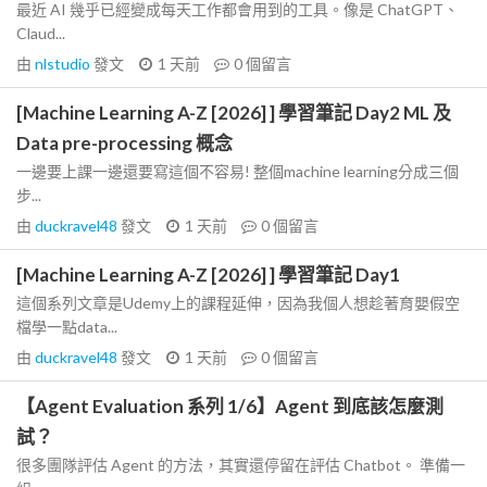
最近 AI 幾乎已經變成每天工作都會用到的工具。像是 ChatGPT、
Claud...
由
nlstudio
發文
1 天前
0
個留言
[Machine Learning A-Z [2026] ] 學習筆記 Day2 ML 及
Data pre-processing 概念
一邊要上課一邊還要寫這個不容易! 整個machine learning分成三個
步...
由
duckravel48
發文
1 天前
0
個留言
[Machine Learning A-Z [2026] ] 學習筆記 Day1
這個系列文章是Udemy上的課程延伸，因為我個人想趁著育嬰假空
檔學一點data...
由
duckravel48
發文
1 天前
0
個留言
【Agent Evaluation 系列 1/6】Agent 到底該怎麼測
試？
很多團隊評估 Agent 的方法，其實還停留在評估 Chatbot。 準備一