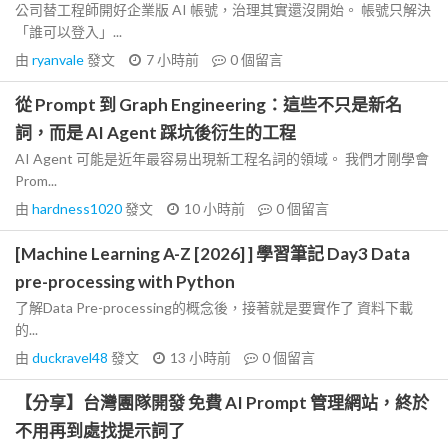
公司替工程師開好企業版 AI 帳號，治理其實還沒開始。 帳號只解決
「誰可以登入」...
由
ryanvale
發文
7 小時前
0
個留言
從 Prompt 到 Graph Engineering：這些不只是新名
詞，而是 AI Agent 踩坑後衍生的工程
AI Agent 可能是近年最容易出現新工程名詞的領域。 我們才剛學會
Prom...
由
hardness1020
發文
10 小時前
0
個留言
[Machine Learning A-Z [2026] ] 學習筆記 Day3 Data
pre-processing with Python
了解Data Pre-processing的概念後，接著就是要實作了 資料下載
的...
由
duckravel48
發文
13 小時前
0
個留言
【分享】台灣團隊開發 免費 AI Prompt 管理網站，終於
不用再到處找提示詞了