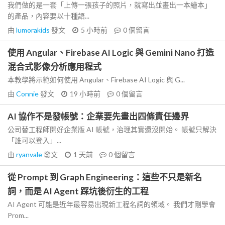
我們做的是一套「上傳一張孩子的照片，就寫出並畫出一本繪本」
的產品，內容要以十種語...
由
lumorakids
發文
5 小時前
0
個留言
使用 Angular、Firebase AI Logic 與 Gemini Nano 打造
混合式影像分析應用程式
本教學將示範如何使用 Angular、Firebase AI Logic 與 G...
由
Connie
發文
19 小時前
0
個留言
AI 協作不是發帳號：企業要先畫出四條責任邊界
公司替工程師開好企業版 AI 帳號，治理其實還沒開始。 帳號只解決
「誰可以登入」...
由
ryanvale
發文
1 天前
0
個留言
從 Prompt 到 Graph Engineering：這些不只是新名
詞，而是 AI Agent 踩坑後衍生的工程
AI Agent 可能是近年最容易出現新工程名詞的領域。 我們才剛學會
Prom...