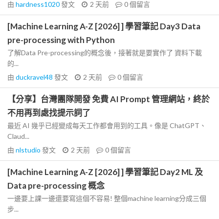
由
hardness1020
發文
2 天前
0
個留言
[Machine Learning A-Z [2026] ] 學習筆記 Day3 Data
pre-processing with Python
了解Data Pre-processing的概念後，接著就是要實作了 資料下載
的...
由
duckravel48
發文
2 天前
0
個留言
【分享】台灣團隊開發 免費 AI Prompt 管理網站，終於
不用再到處找提示詞了
最近 AI 幾乎已經變成每天工作都會用到的工具。像是 ChatGPT、
Claud...
由
nlstudio
發文
2 天前
0
個留言
[Machine Learning A-Z [2026] ] 學習筆記 Day2 ML 及
Data pre-processing 概念
一邊要上課一邊還要寫這個不容易! 整個machine learning分成三個
步...