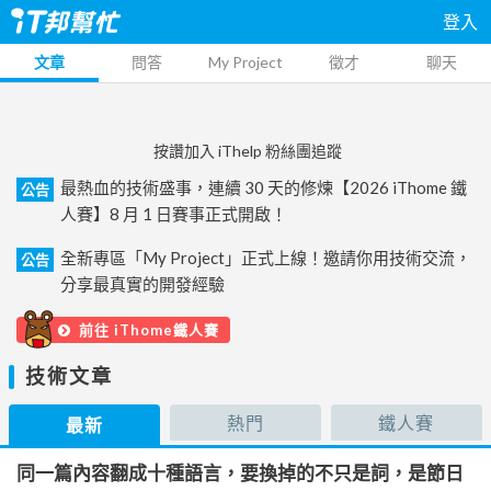
登入
文章
問答
My Project
徵才
聊天
按讚加入 iThelp 粉絲團追蹤
最熱血的技術盛事，連續 30 天的修煉【2026 iThome 鐵
公告
人賽】8 月 1 日賽事正式開啟！
全新專區「My Project」正式上線！邀請你用技術交流，
公告
分享最真實的開發經驗
前往 iThome鐵人賽
技術文章
熱門
鐵人賽
最新
同一篇內容翻成十種語言，要換掉的不只是詞，是節日