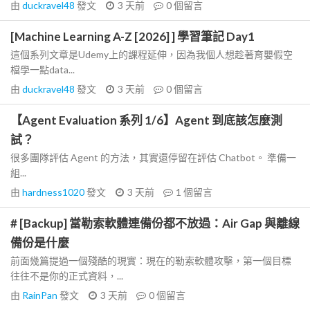
由
duckravel48
發文
3 天前
0
個留言
[Machine Learning A-Z [2026] ] 學習筆記 Day1
這個系列文章是Udemy上的課程延伸，因為我個人想趁著育嬰假空
檔學一點data...
由
duckravel48
發文
3 天前
0
個留言
【Agent Evaluation 系列 1/6】Agent 到底該怎麼測
試？
很多團隊評估 Agent 的方法，其實還停留在評估 Chatbot。 準備一
組...
由
hardness1020
發文
3 天前
1
個留言
# [Backup] 當勒索軟體連備份都不放過：Air Gap 與離線
備份是什麼
前面幾篇提過一個殘酷的現實：現在的勒索軟體攻擊，第一個目標
往往不是你的正式資料，...
由
RainPan
發文
3 天前
0
個留言