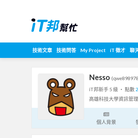
技術文章
技術問答
My Project
iT 徵才
聊
Nesso
(qwe898978
iT邦新手 5 級 ‧ 點數
高雄科技大學資訊管
個人背景