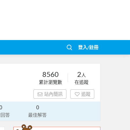
登入/註冊
8560
2
人
累計瀏覽數
在追蹤
站內簡訊
追蹤
0
0
請回答
最佳解答