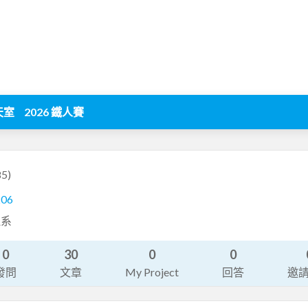
天室
2026 鐵人賽
5)
206
理系
0
30
0
0
發問
文章
My Project
回答
邀