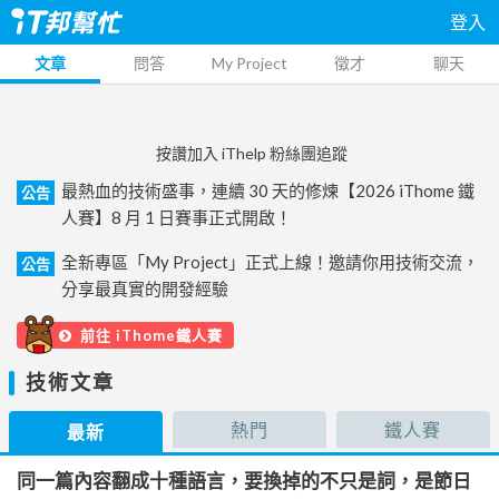
登入
文章
問答
My Project
徵才
聊天
按讚加入 iThelp 粉絲團追蹤
最熱血的技術盛事，連續 30 天的修煉【2026 iThome 鐵
公告
人賽】8 月 1 日賽事正式開啟！
全新專區「My Project」正式上線！邀請你用技術交流，
公告
分享最真實的開發經驗
前往 iThome鐵人賽
技術文章
熱門
鐵人賽
最新
同一篇內容翻成十種語言，要換掉的不只是詞，是節日