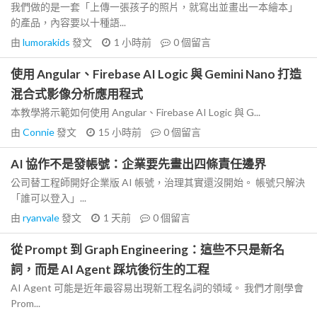
我們做的是一套「上傳一張孩子的照片，就寫出並畫出一本繪本」
的產品，內容要以十種語...
由
lumorakids
發文
1 小時前
0
個留言
使用 Angular、Firebase AI Logic 與 Gemini Nano 打造
混合式影像分析應用程式
本教學將示範如何使用 Angular、Firebase AI Logic 與 G...
由
Connie
發文
15 小時前
0
個留言
AI 協作不是發帳號：企業要先畫出四條責任邊界
公司替工程師開好企業版 AI 帳號，治理其實還沒開始。 帳號只解決
「誰可以登入」...
由
ryanvale
發文
1 天前
0
個留言
從 Prompt 到 Graph Engineering：這些不只是新名
詞，而是 AI Agent 踩坑後衍生的工程
AI Agent 可能是近年最容易出現新工程名詞的領域。 我們才剛學會
Prom...