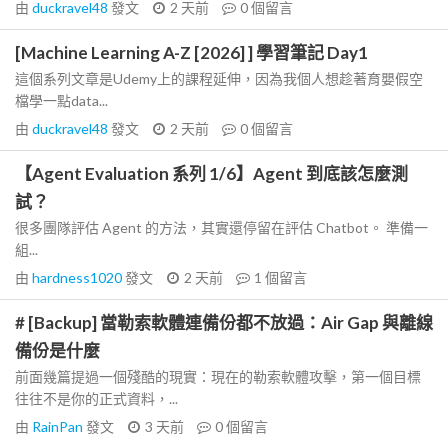
由
duckravel48
發文
2 天前
0
個留言
[Machine Learning A-Z [2026] ] 學習筆記 Day1
這個系列文章是Udemy上的課程延伸，因為我個人想趁著育嬰假空
檔學一點data...
由
duckravel48
發文
2 天前
0
個留言
【Agent Evaluation 系列 1/6】Agent 到底該怎麼測
試？
很多團隊評估 Agent 的方法，其實還停留在評估 Chatbot。 準備一
組...
由
hardness1020
發文
2 天前
1
個留言
# [Backup] 當勒索軟體連備份都不放過：Air Gap 與離線
備份是什麼
前面幾篇提過一個殘酷的現實：現在的勒索軟體攻擊，第一個目標
往往不是你的正式資料，...
由
RainPan
發文
3 天前
0
個留言