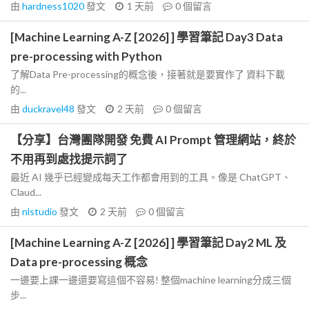
由
hardness1020
發文
1 天前
0
個留言
[Machine Learning A-Z [2026] ] 學習筆記 Day3 Data
pre-processing with Python
了解Data Pre-processing的概念後，接著就是要實作了 資料下載
的...
由
duckravel48
發文
2 天前
0
個留言
【分享】台灣團隊開發 免費 AI Prompt 管理網站，終於
不用再到處找提示詞了
最近 AI 幾乎已經變成每天工作都會用到的工具。像是 ChatGPT、
Claud...
由
nlstudio
發文
2 天前
0
個留言
[Machine Learning A-Z [2026] ] 學習筆記 Day2 ML 及
Data pre-processing 概念
一邊要上課一邊還要寫這個不容易! 整個machine learning分成三個
步...