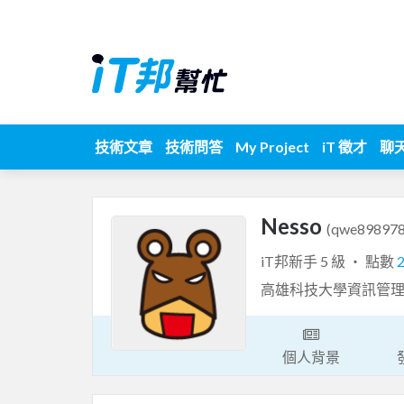
技術文章
技術問答
My Project
iT 徵才
聊
Nesso
(qwe898978
iT邦新手 5 級 ‧ 點數
高雄科技大學資訊管
個人背景