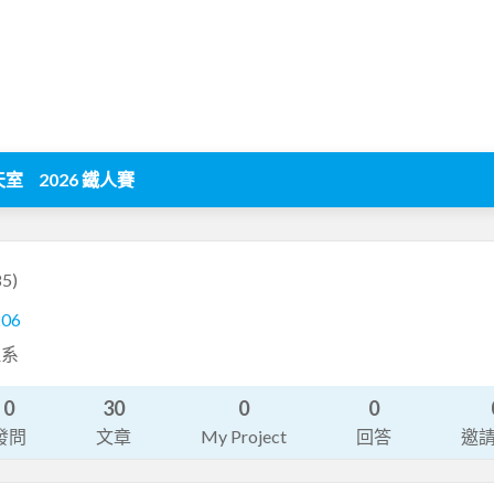
天室
2026 鐵人賽
5)
206
理系
0
30
0
0
發問
文章
My Project
回答
邀