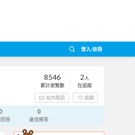
登入/註冊
8546
2
人
累計瀏覽數
在追蹤
站內簡訊
追蹤
0
0
請回答
最佳解答