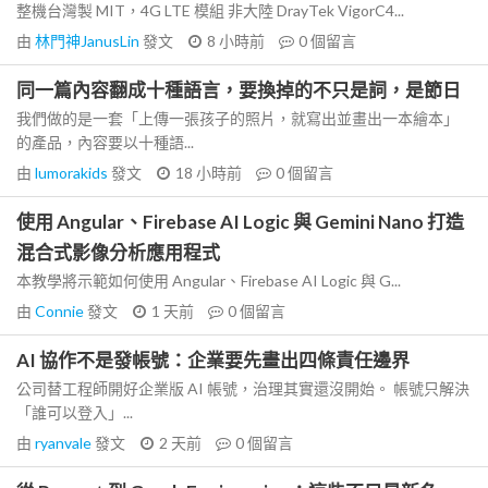
整機台灣製 MIT，4G LTE 模組 非大陸 DrayTek VigorC4...
由
林門神JanusLin
發文
8 小時前
0
個留言
同一篇內容翻成十種語言，要換掉的不只是詞，是節日
我們做的是一套「上傳一張孩子的照片，就寫出並畫出一本繪本」
的產品，內容要以十種語...
由
lumorakids
發文
18 小時前
0
個留言
使用 Angular、Firebase AI Logic 與 Gemini Nano 打造
混合式影像分析應用程式
本教學將示範如何使用 Angular、Firebase AI Logic 與 G...
由
Connie
發文
1 天前
0
個留言
AI 協作不是發帳號：企業要先畫出四條責任邊界
公司替工程師開好企業版 AI 帳號，治理其實還沒開始。 帳號只解決
「誰可以登入」...
由
ryanvale
發文
2 天前
0
個留言