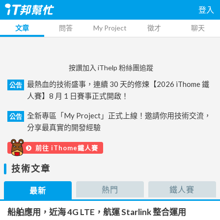
登入
文章
問答
My Project
徵才
聊天
按讚加入 iThelp 粉絲團追蹤
最熱血的技術盛事，連續 30 天的修煉【2026 iThome 鐵
公告
人賽】8 月 1 日賽事正式開啟！
全新專區「My Project」正式上線！邀請你用技術交流，
公告
分享最真實的開發經驗
前往 iThome鐵人賽
技術文章
熱門
鐵人賽
最新
船舶應用，近海 4G LTE，航運 Starlink 整合運用