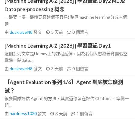
[Machine Learning A-Z [2026] ] 學習筆記 Day2 ML 及
Data pre-processing 概念
一邊要上課一邊還要寫這個不容易! 整個machine learning分成三個
步...
由
duckravel48
發文
3 天前
0
個留言
[Machine Learning A-Z [2026] ] 學習筆記 Day1
這個系列文章是Udemy上的課程延伸，因為我個人想趁著育嬰假空
檔學一點data...
由
duckravel48
發文
3 天前
0
個留言
【Agent Evaluation 系列 1/6】Agent 到底該怎麼測
試？
很多團隊評估 Agent 的方法，其實還停留在評估 Chatbot。 準備一
組...
由
hardness1020
發文
3 天前
1
個留言