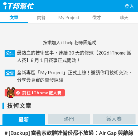
登入
文章
問答
My Project
徵才
聊天
按讚加入 iThelp 粉絲團追蹤
最熱血的技術盛事，連續 30 天的修煉【2026 iThome 鐵
公告
人賽】8 月 1 日賽事正式開啟！
全新專區「My Project」正式上線！邀請你用技術交流，
公告
分享最真實的開發經驗
前往 iThome鐵人賽
技術文章
熱門
鐵人賽
最新
# [Backup] 當勒索軟體連備份都不放過：Air Gap 與離線