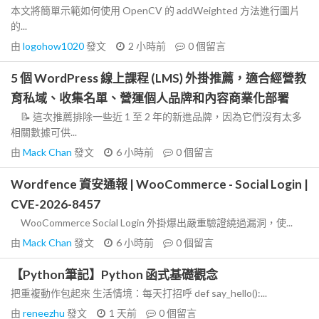
本文將簡單示範如何使用 OpenCV 的 addWeighted 方法進行圖片
的...
由
logohow1020
發文
2 小時前
0
個留言
5 個 WordPress 線上課程 (LMS) 外掛推薦，適合經營教
育私域、收集名單、營運個人品牌和內容商業化部署
📝 這次推薦排除一些近 1 至 2 年的新進品牌，因為它們沒有太多
相關數據可供...
由
Mack Chan
發文
6 小時前
0
個留言
Wordfence 資安通報 | WooCommerce - Social Login |
CVE-2026-8457
WooCommerce Social Login 外掛爆出嚴重驗證繞過漏洞，使...
由
Mack Chan
發文
6 小時前
0
個留言
【Python筆記】Python 函式基礎觀念
把重複動作包起來 生活情境：每天打招呼 def say_hello():...
由
reneezhu
發文
1 天前
0
個留言