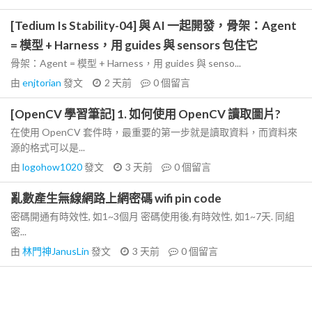
[Tedium Is Stability-04] 與 AI 一起開發，骨架：Agent
= 模型 + Harness，用 guides 與 sensors 包住它
骨架：Agent = 模型 + Harness，用 guides 與 senso...
由
enjtorian
發文
2 天前
0
個留言
[OpenCV 學習筆記] 1. 如何使用 OpenCV 讀取圖片?
在使用 OpenCV 套件時，最重要的第一步就是讀取資料，而資料來
源的格式可以是...
由
logohow1020
發文
3 天前
0
個留言
亂數產生無線網路上網密碼 wifi pin code
密碼開通有時效性, 如1~3個月 密碼使用後,有時效性, 如1~7天. 同組
密...
由
林門神JanusLin
發文
3 天前
0
個留言