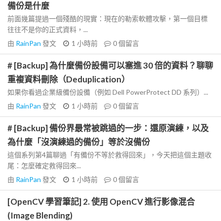
備份是什麼
前面幾篇提過一個殘酷的現實：現在的勒索軟體攻擊，第一個目標
往往不是你的正式資料，...
由
RainPan
發文
1 小時前
0
個留言
# [Backup] 為什麼備份設備可以塞進 30 倍的資料？聊聊
重複資料刪除（Deduplication）
如果你看過企業級備份設備（例如 Dell PowerProtect DD 系列）...
由
RainPan
發文
1 小時前
0
個留言
# [Backup] 備份界最常被跳過的一步：還原演練，以及
為什麼「沒演練過的備份」等於沒備份
這個系列第4篇聊過「有備份不等於救得回來」，今天把這個主題收
尾：怎麼確定救得回來...
由
RainPan
發文
1 小時前
0
個留言
[OpenCV 學習筆記] 2. 使用 OpenCV 進行影像混合
(Image Blending)