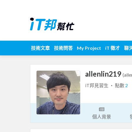
技術文章
技術問答
My Project
iT 徵才
聊
allenlin219
(all
iT邦見習生 ‧ 點數
2
個人背景