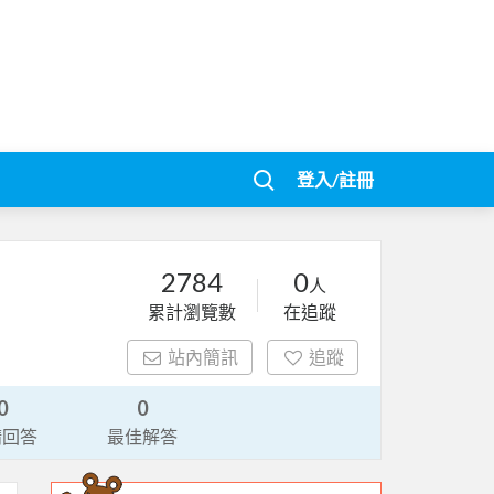
登入/註冊
2784
0
人
累計瀏覽數
在追蹤
站內簡訊
追蹤
0
0
請回答
最佳解答