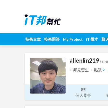
技術文章
技術問答
My Project
iT 徵才
聊
allenlin219
(all
iT邦見習生 ‧ 點數
2
個人背景