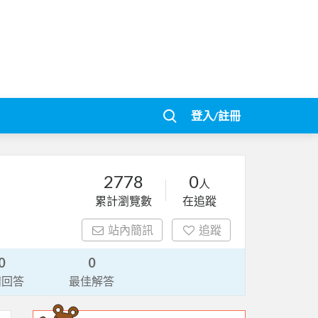
登入/註冊
2778
0
人
累計瀏覽數
在追蹤
站內簡訊
追蹤
0
0
請回答
最佳解答