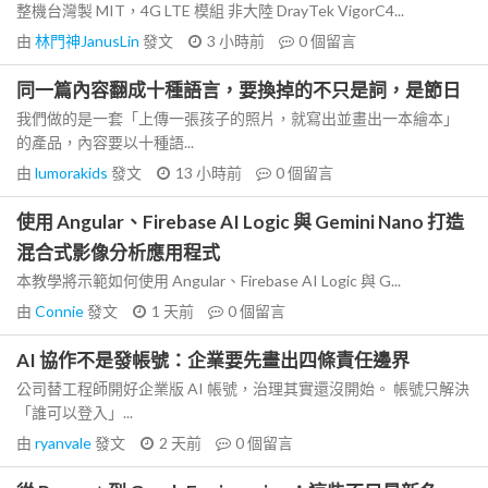
整機台灣製 MIT，4G LTE 模組 非大陸 DrayTek VigorC4...
由
林門神JanusLin
發文
3 小時前
0
個留言
同一篇內容翻成十種語言，要換掉的不只是詞，是節日
我們做的是一套「上傳一張孩子的照片，就寫出並畫出一本繪本」
的產品，內容要以十種語...
由
lumorakids
發文
13 小時前
0
個留言
使用 Angular、Firebase AI Logic 與 Gemini Nano 打造
混合式影像分析應用程式
本教學將示範如何使用 Angular、Firebase AI Logic 與 G...
由
Connie
發文
1 天前
0
個留言
AI 協作不是發帳號：企業要先畫出四條責任邊界
公司替工程師開好企業版 AI 帳號，治理其實還沒開始。 帳號只解決
「誰可以登入」...
由
ryanvale
發文
2 天前
0
個留言