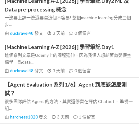
[Machine Learning A-Z [2026] ] 學習筆記 Day2 ML 及
Data pre-processing 概念
一邊要上課一邊還要寫這個不容易! 整個machine learning分成三個
步...
由
duckravel48
發文
3 天前
0
個留言
[Machine Learning A-Z [2026] ] 學習筆記 Day1
這個系列文章是Udemy上的課程延伸，因為我個人想趁著育嬰假空
檔學一點data...
由
duckravel48
發文
3 天前
0
個留言
【Agent Evaluation 系列 1/6】Agent 到底該怎麼測
試？
很多團隊評估 Agent 的方法，其實還停留在評估 Chatbot。 準備一
組...
由
hardness1020
發文
3 天前
1
個留言