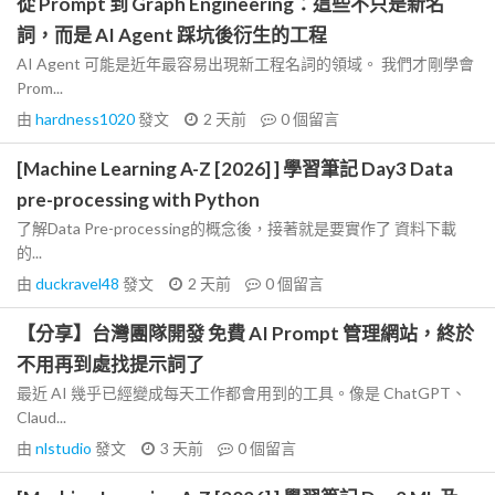
從 Prompt 到 Graph Engineering：這些不只是新名
詞，而是 AI Agent 踩坑後衍生的工程
AI Agent 可能是近年最容易出現新工程名詞的領域。 我們才剛學會
Prom...
由
hardness1020
發文
2 天前
0
個留言
[Machine Learning A-Z [2026] ] 學習筆記 Day3 Data
pre-processing with Python
了解Data Pre-processing的概念後，接著就是要實作了 資料下載
的...
由
duckravel48
發文
2 天前
0
個留言
【分享】台灣團隊開發 免費 AI Prompt 管理網站，終於
不用再到處找提示詞了
最近 AI 幾乎已經變成每天工作都會用到的工具。像是 ChatGPT、
Claud...
由
nlstudio
發文
3 天前
0
個留言