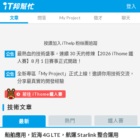
登入
文章
問答
My Project
徵才
聊天
按讚加入 iThelp 粉絲團追蹤
最熱血的技術盛事，連續 30 天的修煉【2026 iThome 鐵
公告
人賽】8 月 1 日賽事正式開啟！
全新專區「My Project」正式上線！邀請你用技術交流，
公告
分享最真實的開發經驗
前往 iThome鐵人賽
技術文章
熱門
鐵人賽
最新
船舶應用，近海 4G LTE，航運 Starlink 整合運用