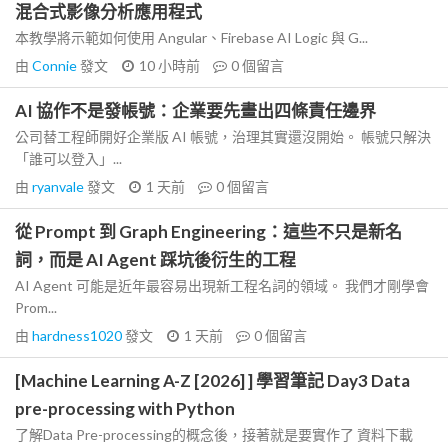
混合式影像分析應用程式
本教學將示範如何使用 Angular、Firebase AI Logic 與 G...
由
Connie
發文
10 小時前
0
個留言
AI 協作不是發帳號：企業要先畫出四條責任邊界
公司替工程師開好企業版 AI 帳號，治理其實還沒開始。 帳號只解決
「誰可以登入」...
由
ryanvale
發文
1 天前
0
個留言
從 Prompt 到 Graph Engineering：這些不只是新名
詞，而是 AI Agent 踩坑後衍生的工程
AI Agent 可能是近年最容易出現新工程名詞的領域。 我們才剛學會
Prom...
由
hardness1020
發文
1 天前
0
個留言
[Machine Learning A-Z [2026] ] 學習筆記 Day3 Data
pre-processing with Python
了解Data Pre-processing的概念後，接著就是要實作了 資料下載