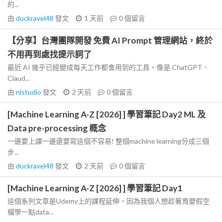
的...
由
duckravel48
發文
1 天前
0
個留言
【分享】台灣團隊開發 免費 AI Prompt 管理網站，終於
不用再到處找提示詞了
最近 AI 幾乎已經變成每天工作都會用到的工具。像是 ChatGPT、
Claud...
由
nlstudio
發文
2 天前
0
個留言
[Machine Learning A-Z [2026] ] 學習筆記 Day2 ML 及
Data pre-processing 概念
一邊要上課一邊還要寫這個不容易! 整個machine learning分成三個
步...
由
duckravel48
發文
2 天前
0
個留言
[Machine Learning A-Z [2026] ] 學習筆記 Day1
這個系列文章是Udemy上的課程延伸，因為我個人想趁著育嬰假空
檔學一點data...