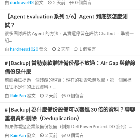
由
duckravel48
發文
2 天前
0
個留言
【Agent Evaluation 系列 1/6】Agent 到底該怎麼測
試？
很多團隊評估 Agent 的方法，其實還停留在評估 Chatbot。 準備一
組...
由
hardness1020
發文
2 天前
1
個留言
# [Backup] 當勒索軟體連備份都不放過：Air Gap 與離線
備份是什麼
前面幾篇提過一個殘酷的現實：現在的勒索軟體攻擊，第一個目標
往往不是你的正式資料，...
由
RainPan
發文
2 天前
0
個留言
# [Backup] 為什麼備份設備可以塞進 30 倍的資料？聊聊
重複資料刪除（Deduplication）
如果你看過企業級備份設備（例如 Dell PowerProtect DD 系列）...
由
RainPan
發文
2 天前
0
個留言