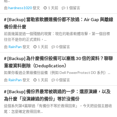
組...
由
hardness1020
發文
1 天前
1
個留言
# [Backup] 當勒索軟體連備份都不放過：Air Gap 與離線
備份是什麼
前面幾篇提過一個殘酷的現實：現在的勒索軟體攻擊，第一個目標
往往不是你的正式資料，...
由
RainPan
發文
1 天前
0
個留言
# [Backup] 為什麼備份設備可以塞進 30 倍的資料？聊聊
重複資料刪除（Deduplication）
如果你看過企業級備份設備（例如 Dell PowerProtect DD 系列）...
由
RainPan
發文
1 天前
0
個留言
# [Backup] 備份界最常被跳過的一步：還原演練，以及
為什麼「沒演練過的備份」等於沒備份
這個系列第4篇聊過「有備份不等於救得回來」，今天把這個主題收
尾：怎麼確定救得回來...