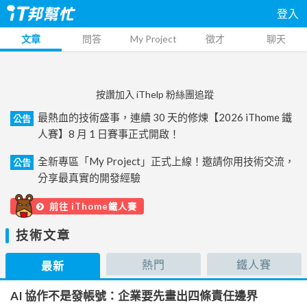
登入
文章
問答
My Project
徵才
聊天
按讚加入 iThelp 粉絲團追蹤
最熱血的技術盛事，連續 30 天的修煉【2026 iThome 鐵
公告
人賽】8 月 1 日賽事正式開啟！
全新專區「My Project」正式上線！邀請你用技術交流，
公告
分享最真實的開發經驗
前往 iThome鐵人賽
技術文章
熱門
鐵人賽
最新
AI 協作不是發帳號：企業要先畫出四條責任邊界