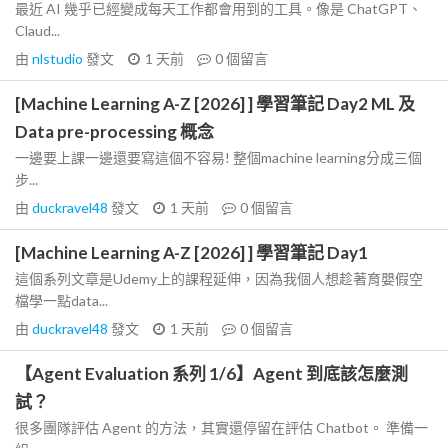
最近 AI 幾乎已經變成每天工作都會用到的工具。像是 ChatGPT、
Claud...
由
nlstudio
發文
1 天前
0
個留言
[Machine Learning A-Z [2026] ] 學習筆記 Day2 ML 及
Data pre-processing 概念
一邊要上課一邊還要寫這個不容易! 整個machine learning分成三個
步...
由
duckravel48
發文
1 天前
0
個留言
[Machine Learning A-Z [2026] ] 學習筆記 Day1
這個系列文章是Udemy上的課程延伸，因為我個人想趁著育嬰假空
檔學一點data...
由
duckravel48
發文
1 天前
0
個留言
【Agent Evaluation 系列 1/6】Agent 到底該怎麼測
試？
很多團隊評估 Agent 的方法，其實還停留在評估 Chatbot。 準備一