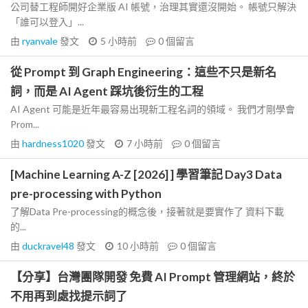
公司替工程師開好企業版 AI 帳號，治理其實還沒開始。 帳號只解決
「誰可以登入」...
由
ryanvale
發文
5 小時前
0
個留言
從 Prompt 到 Graph Engineering：這些不只是新名
詞，而是 AI Agent 踩坑後衍生的工程
AI Agent 可能是近年最容易出現新工程名詞的領域。 我們才剛學會
Prom...
由
hardness1020
發文
7 小時前
0
個留言
[Machine Learning A-Z [2026] ] 學習筆記 Day3 Data
pre-processing with Python
了解Data Pre-processing的概念後，接著就是要實作了 資料下載
的...
由
duckravel48
發文
10 小時前
0
個留言
【分享】台灣團隊開發 免費 AI Prompt 管理網站，終於
不用再到處找提示詞了