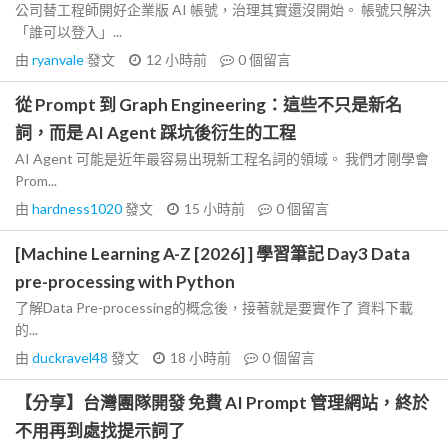
公司替工程師開好企業版 AI 帳號，治理其實還沒開始。 帳號只解決
「誰可以登入」...
由
ryanvale
發文
12 小時前
0
個留言
從 Prompt 到 Graph Engineering：這些不只是新名
詞，而是 AI Agent 踩坑後衍生的工程
AI Agent 可能是近年最容易出現新工程名詞的領域。 我們才剛學會
Prom...
由
hardness1020
發文
15 小時前
0
個留言
[Machine Learning A-Z [2026] ] 學習筆記 Day3 Data
pre-processing with Python
了解Data Pre-processing的概念後，接著就是要實作了 資料下載
的...
由
duckravel48
發文
18 小時前
0
個留言
【分享】台灣團隊開發 免費 AI Prompt 管理網站，終於
不用再到處找提示詞了