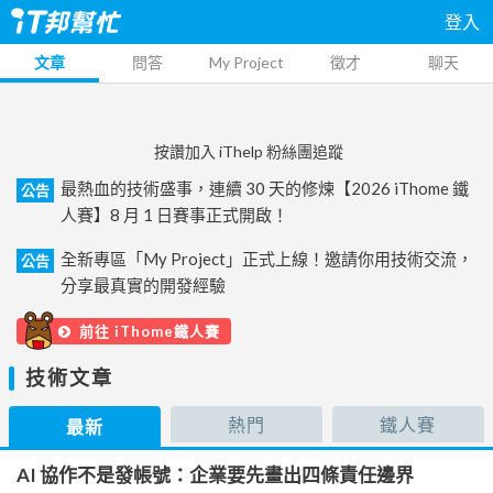
登入
文章
問答
My Project
徵才
聊天
按讚加入 iThelp 粉絲團追蹤
最熱血的技術盛事，連續 30 天的修煉【2026 iThome 鐵
公告
人賽】8 月 1 日賽事正式開啟！
全新專區「My Project」正式上線！邀請你用技術交流，
公告
分享最真實的開發經驗
前往 iThome鐵人賽
技術文章
熱門
鐵人賽
最新
AI 協作不是發帳號：企業要先畫出四條責任邊界