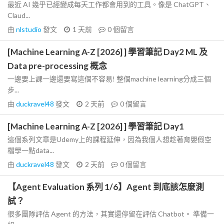
最近 AI 幾乎已經變成每天工作都會用到的工具。像是 ChatGPT、
Claud...
由
nlstudio
發文
1 天前
0
個留言
[Machine Learning A-Z [2026] ] 學習筆記 Day2 ML 及
Data pre-processing 概念
一邊要上課一邊還要寫這個不容易! 整個machine learning分成三個
步...
由
duckravel48
發文
2 天前
0
個留言
[Machine Learning A-Z [2026] ] 學習筆記 Day1
這個系列文章是Udemy上的課程延伸，因為我個人想趁著育嬰假空
檔學一點data...
由
duckravel48
發文
2 天前
0
個留言
【Agent Evaluation 系列 1/6】Agent 到底該怎麼測
試？
很多團隊評估 Agent 的方法，其實還停留在評估 Chatbot。 準備一