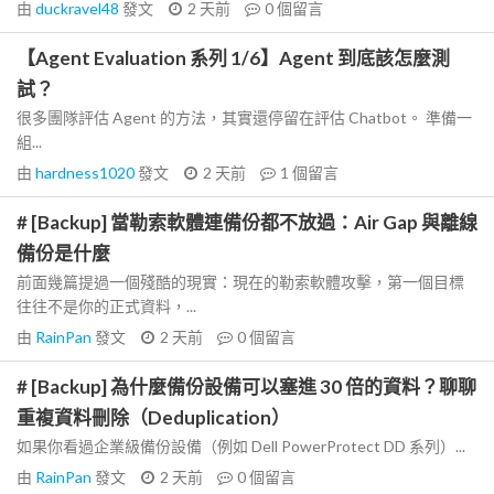
由
duckravel48
發文
2 天前
0
個留言
【Agent Evaluation 系列 1/6】Agent 到底該怎麼測
試？
很多團隊評估 Agent 的方法，其實還停留在評估 Chatbot。 準備一
組...
由
hardness1020
發文
2 天前
1
個留言
# [Backup] 當勒索軟體連備份都不放過：Air Gap 與離線
備份是什麼
前面幾篇提過一個殘酷的現實：現在的勒索軟體攻擊，第一個目標
往往不是你的正式資料，...
由
RainPan
發文
2 天前
0
個留言
# [Backup] 為什麼備份設備可以塞進 30 倍的資料？聊聊
重複資料刪除（Deduplication）
如果你看過企業級備份設備（例如 Dell PowerProtect DD 系列）...
由
RainPan
發文
2 天前
0
個留言