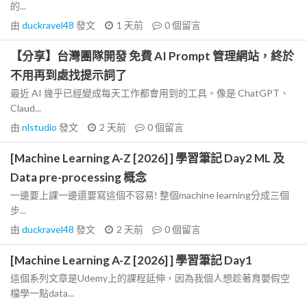
的...
由
duckravel48
發文
1 天前
0
個留言
【分享】台灣團隊開發 免費 AI Prompt 管理網站，終於
不用再到處找提示詞了
最近 AI 幾乎已經變成每天工作都會用到的工具。像是 ChatGPT、
Claud...
由
nlstudio
發文
2 天前
0
個留言
[Machine Learning A-Z [2026] ] 學習筆記 Day2 ML 及
Data pre-processing 概念
一邊要上課一邊還要寫這個不容易! 整個machine learning分成三個
步...
由
duckravel48
發文
2 天前
0
個留言
[Machine Learning A-Z [2026] ] 學習筆記 Day1
這個系列文章是Udemy上的課程延伸，因為我個人想趁著育嬰假空
檔學一點data...