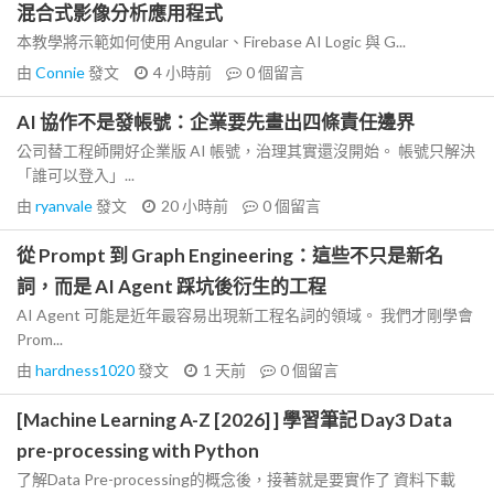
混合式影像分析應用程式
本教學將示範如何使用 Angular、Firebase AI Logic 與 G...
由
Connie
發文
4 小時前
0
個留言
AI 協作不是發帳號：企業要先畫出四條責任邊界
公司替工程師開好企業版 AI 帳號，治理其實還沒開始。 帳號只解決
「誰可以登入」...
由
ryanvale
發文
20 小時前
0
個留言
從 Prompt 到 Graph Engineering：這些不只是新名
詞，而是 AI Agent 踩坑後衍生的工程
AI Agent 可能是近年最容易出現新工程名詞的領域。 我們才剛學會
Prom...
由
hardness1020
發文
1 天前
0
個留言
[Machine Learning A-Z [2026] ] 學習筆記 Day3 Data
pre-processing with Python
了解Data Pre-processing的概念後，接著就是要實作了 資料下載