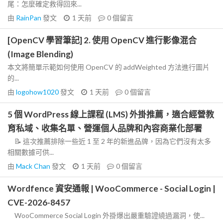
尾：怎麼確定救得回來...
由
RainPan
發文
1 天前
0
個留言
[OpenCV 學習筆記] 2. 使用 OpenCV 進行影像混合
(Image Blending)
本文將簡單示範如何使用 OpenCV 的 addWeighted 方法進行圖片
的...
由
logohow1020
發文
1 天前
0
個留言
5 個 WordPress 線上課程 (LMS) 外掛推薦，適合經營教
育私域、收集名單、營運個人品牌和內容商業化部署
📝 這次推薦排除一些近 1 至 2 年的新進品牌，因為它們沒有太多
相關數據可供...
由
Mack Chan
發文
1 天前
0
個留言
Wordfence 資安通報 | WooCommerce - Social Login |
CVE-2026-8457
WooCommerce Social Login 外掛爆出嚴重驗證繞過漏洞，使...