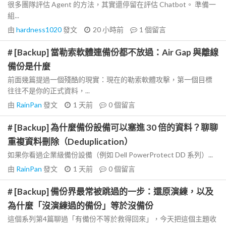
很多團隊評估 Agent 的方法，其實還停留在評估 Chatbot。 準備一
組...
由
hardness1020
發文
20 小時前
1
個留言
# [Backup] 當勒索軟體連備份都不放過：Air Gap 與離線
備份是什麼
前面幾篇提過一個殘酷的現實：現在的勒索軟體攻擊，第一個目標
往往不是你的正式資料，...
由
RainPan
發文
1 天前
0
個留言
# [Backup] 為什麼備份設備可以塞進 30 倍的資料？聊聊
重複資料刪除（Deduplication）
如果你看過企業級備份設備（例如 Dell PowerProtect DD 系列）...
由
RainPan
發文
1 天前
0
個留言
# [Backup] 備份界最常被跳過的一步：還原演練，以及
為什麼「沒演練過的備份」等於沒備份
這個系列第4篇聊過「有備份不等於救得回來」，今天把這個主題收