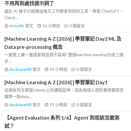
不用再到處找提示詞了
最近 AI 幾乎已經變成每天工作都會用到的工具。像是 ChatGPT、
Claud...
由
nlstudio
發文
16 小時前
0
個留言
[Machine Learning A-Z [2026] ] 學習筆記 Day2 ML 及
Data pre-processing 概念
一邊要上課一邊還要寫這個不容易! 整個machine learning分成三個
步...
由
duckravel48
發文
19 小時前
0
個留言
[Machine Learning A-Z [2026] ] 學習筆記 Day1
這個系列文章是Udemy上的課程延伸，因為我個人想趁著育嬰假空
檔學一點data...
由
duckravel48
發文
19 小時前
0
個留言
【Agent Evaluation 系列 1/6】Agent 到底該怎麼測
試？