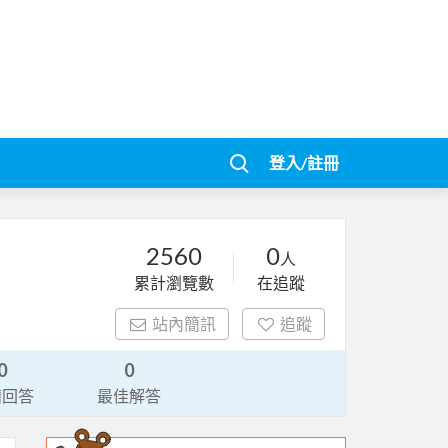
登入/註冊
2560
0
人
累計瀏覽數
在追蹤
站內簡訊
追蹤
0
0
請回答
最佳解答