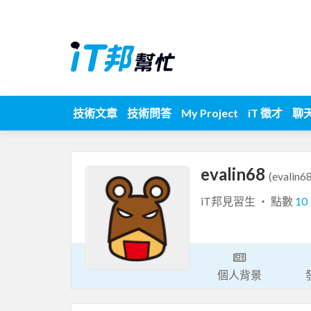
技術文章
技術問答
My Project
iT 徵才
聊
evalin68
(evalin6
iT邦見習生 ‧ 點數
10
個人背景