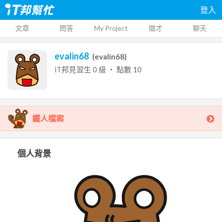
登入
文章
問答
My Project
徵才
聊天
evalin68
(
evalin68
)
iT邦見習生
0
級 ‧ 點數
10
鐵人檔案
個人背景