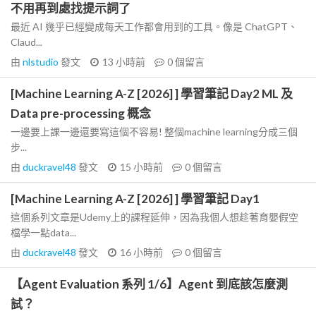
不用再到處找提示詞了
最近 AI 幾乎已經變成每天工作都會用到的工具。像是 ChatGPT、
Claud...
由
nlstudio
發文
13 小時前
0
個留言
[Machine Learning A-Z [2026] ] 學習筆記 Day2 ML 及
Data pre-processing 概念
一邊要上課一邊還要寫這個不容易! 整個machine learning分成三個
步...
由
duckravel48
發文
15 小時前
0
個留言
[Machine Learning A-Z [2026] ] 學習筆記 Day1
這個系列文章是Udemy上的課程延伸，因為我個人想趁著育嬰假空
檔學一點data...
由
duckravel48
發文
16 小時前
0
個留言
【Agent Evaluation 系列 1/6】Agent 到底該怎麼測
試？