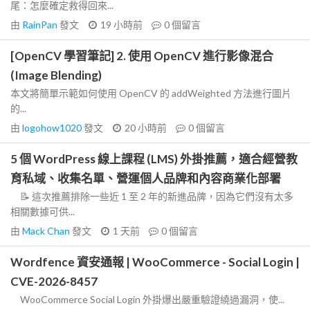
尾：怎麼確定救得回來...
由
RainPan
發文
19 小時前
0
個留言
[OpenCV 學習筆記] 2. 使用 OpenCV 進行影像混合
(Image Blending)
本文將簡單示範如何使用 OpenCV 的 addWeighted 方法進行圖片
的...
由
logohow1020
發文
20 小時前
0
個留言
5 個 WordPress 線上課程 (LMS) 外掛推薦，適合經營教
育私域、收集名單、營運個人品牌和內容商業化部署
📝 這次推薦排除一些近 1 至 2 年的新進品牌，因為它們沒有太多
相關數據可供...
由
Mack Chan
發文
1 天前
0
個留言
Wordfence 資安通報 | WooCommerce - Social Login |
CVE-2026-8457
WooCommerce Social Login 外掛爆出嚴重驗證繞過漏洞，使...