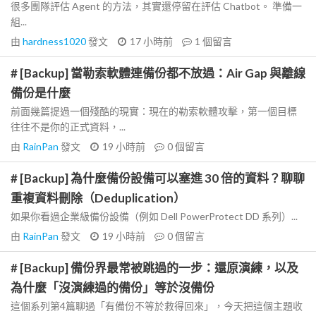
很多團隊評估 Agent 的方法，其實還停留在評估 Chatbot。 準備一
組...
由
hardness1020
發文
17 小時前
1
個留言
# [Backup] 當勒索軟體連備份都不放過：Air Gap 與離線
備份是什麼
前面幾篇提過一個殘酷的現實：現在的勒索軟體攻擊，第一個目標
往往不是你的正式資料，...
由
RainPan
發文
19 小時前
0
個留言
# [Backup] 為什麼備份設備可以塞進 30 倍的資料？聊聊
重複資料刪除（Deduplication）
如果你看過企業級備份設備（例如 Dell PowerProtect DD 系列）...
由
RainPan
發文
19 小時前
0
個留言
# [Backup] 備份界最常被跳過的一步：還原演練，以及
為什麼「沒演練過的備份」等於沒備份
這個系列第4篇聊過「有備份不等於救得回來」，今天把這個主題收