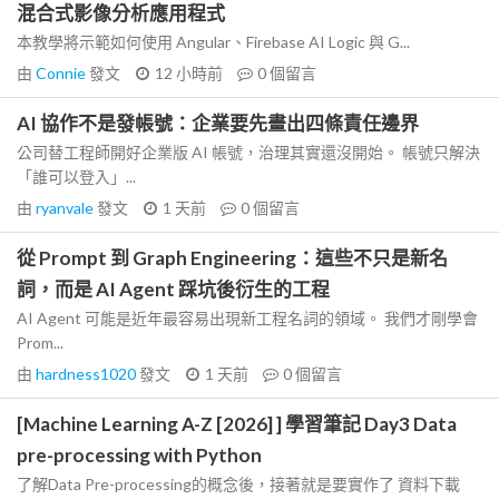
混合式影像分析應用程式
本教學將示範如何使用 Angular、Firebase AI Logic 與 G...
由
Connie
發文
12 小時前
0
個留言
AI 協作不是發帳號：企業要先畫出四條責任邊界
公司替工程師開好企業版 AI 帳號，治理其實還沒開始。 帳號只解決
「誰可以登入」...
由
ryanvale
發文
1 天前
0
個留言
從 Prompt 到 Graph Engineering：這些不只是新名
詞，而是 AI Agent 踩坑後衍生的工程
AI Agent 可能是近年最容易出現新工程名詞的領域。 我們才剛學會
Prom...
由
hardness1020
發文
1 天前
0
個留言
[Machine Learning A-Z [2026] ] 學習筆記 Day3 Data
pre-processing with Python
了解Data Pre-processing的概念後，接著就是要實作了 資料下載