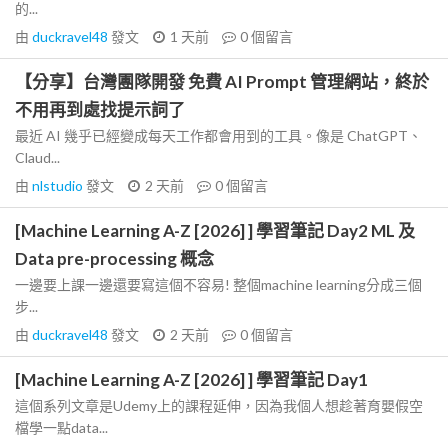
的...
由
duckravel48
發文
1 天前
0
個留言
【分享】台灣團隊開發 免費 AI Prompt 管理網站，終於
不用再到處找提示詞了
最近 AI 幾乎已經變成每天工作都會用到的工具。像是 ChatGPT、
Claud...
由
nlstudio
發文
2 天前
0
個留言
[Machine Learning A-Z [2026] ] 學習筆記 Day2 ML 及
Data pre-processing 概念
一邊要上課一邊還要寫這個不容易! 整個machine learning分成三個
步...
由
duckravel48
發文
2 天前
0
個留言
[Machine Learning A-Z [2026] ] 學習筆記 Day1
這個系列文章是Udemy上的課程延伸，因為我個人想趁著育嬰假空
檔學一點data...