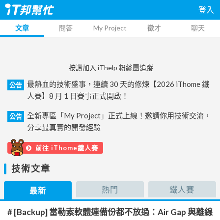
登入
文章
問答
My Project
徵才
聊天
按讚加入 iThelp 粉絲團追蹤
最熱血的技術盛事，連續 30 天的修煉【2026 iThome 鐵
公告
人賽】8 月 1 日賽事正式開啟！
全新專區「My Project」正式上線！邀請你用技術交流，
公告
分享最真實的開發經驗
前往 iThome鐵人賽
技術文章
熱門
鐵人賽
最新
# [Backup] 當勒索軟體連備份都不放過：Air Gap 與離線