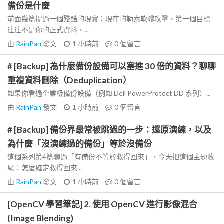
備份是什麼
前面幾篇提過一個殘酷的現實：現在的勒索軟體攻擊，第一個目標
往往不是你的正式資料，...
由
RainPan
發文
1 小時前
0
個留言
# [Backup] 為什麼備份設備可以塞進 30 倍的資料？聊聊
重複資料刪除（Deduplication）
如果你看過企業級備份設備（例如 Dell PowerProtect DD 系列）...
由
RainPan
發文
1 小時前
0
個留言
# [Backup] 備份界最常被跳過的一步：還原演練，以及
為什麼「沒演練過的備份」等於沒備份
這個系列第4篇聊過「有備份不等於救得回來」，今天把這個主題收
尾：怎麼確定救得回來...
由
RainPan
發文
1 小時前
0
個留言
[OpenCV 學習筆記] 2. 使用 OpenCV 進行影像混合
(Image Blending)