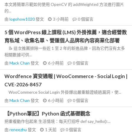
本文將簡單示範如何使用 OpenCV 的 addWeighted 方法進行圖片
的...
由
logohow1020
發文
3 小時前
0
個留言
5 個 WordPress 線上課程 (LMS) 外掛推薦，適合經營教
育私域、收集名單、營運個人品牌和內容商業化部署
📝 這次推薦排除一些近 1 至 2 年的新進品牌，因為它們沒有太多
相關數據可供...
由
Mack Chan
發文
6 小時前
0
個留言
Wordfence 資安通報 | WooCommerce - Social Login |
CVE-2026-8457
WooCommerce Social Login 外掛爆出嚴重驗證繞過漏洞，使...
由
Mack Chan
發文
6 小時前
0
個留言
【Python筆記】Python 函式基礎觀念
把重複動作包起來 生活情境：每天打招呼 def say_hello():...
由
reneezhu
發文
1 天前
0
個留言