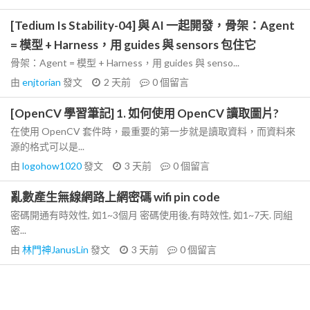
[Tedium Is Stability-04] 與 AI 一起開發，骨架：Agent
= 模型 + Harness，用 guides 與 sensors 包住它
骨架：Agent = 模型 + Harness，用 guides 與 senso...
由
enjtorian
發文
2 天前
0
個留言
[OpenCV 學習筆記] 1. 如何使用 OpenCV 讀取圖片?
在使用 OpenCV 套件時，最重要的第一步就是讀取資料，而資料來
源的格式可以是...
由
logohow1020
發文
3 天前
0
個留言
亂數產生無線網路上網密碼 wifi pin code
密碼開通有時效性, 如1~3個月 密碼使用後,有時效性, 如1~7天. 同組
密...
由
林門神JanusLin
發文
3 天前
0
個留言