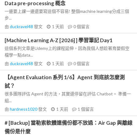
Data pre-processing 概念
一邊要上課一邊還要寫這個不容易! 整個machine learning分成三個
步...
由
duckravel48
發文
1 天前
0
個留言
[Machine Learning A-Z [2026] ] 學習筆記 Day1
這個系列文章是Udemy上的課程延伸，因為我個人想趁著育嬰假空
檔學一點data...
由
duckravel48
發文
1 天前
0
個留言
【Agent Evaluation 系列 1/6】Agent 到底該怎麼測
試？
很多團隊評估 Agent 的方法，其實還停留在評估 Chatbot。 準備一
組...
由
hardness1020
發文
1 天前
1
個留言
# [Backup] 當勒索軟體連備份都不放過：Air Gap 與離線
備份是什麼