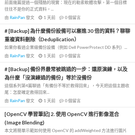
前面幾篇提過一個殘酷的現實：現在的勒索軟體攻擊，第一個目標
往往不是你的正式資料，...
由
RainPan
發文
1 天前
0
個留言
# [Backup] 為什麼備份設備可以塞進 30 倍的資料？聊聊
重複資料刪除（Deduplication）
如果你看過企業級備份設備（例如 Dell PowerProtect DD 系列）...
由
RainPan
發文
1 天前
0
個留言
# [Backup] 備份界最常被跳過的一步：還原演練，以及
為什麼「沒演練過的備份」等於沒備份
這個系列第4篇聊過「有備份不等於救得回來」，今天把這個主題收
尾：怎麼確定救得回來...
由
RainPan
發文
1 天前
0
個留言
[OpenCV 學習筆記] 2. 使用 OpenCV 進行影像混合
(Image Blending)
本文將簡單示範如何使用 OpenCV 的 addWeighted 方法進行圖片