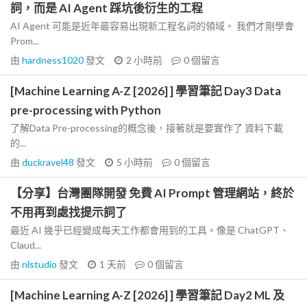
詞，而是 AI Agent 踩坑後衍生的工程
AI Agent 可能是近年最容易出現新工程名詞的領域。 我們才剛學會
Prom...
由
hardness1020
發文
2 小時前
0
個留言
[Machine Learning A-Z [2026] ] 學習筆記 Day3 Data
pre-processing with Python
了解Data Pre-processing的概念後，接著就是要實作了 資料下載
的...
由
duckravel48
發文
5 小時前
0
個留言
【分享】台灣團隊開發 免費 AI Prompt 管理網站，終於
不用再到處找提示詞了
最近 AI 幾乎已經變成每天工作都會用到的工具。像是 ChatGPT、
Claud...
由
nlstudio
發文
1 天前
0
個留言
[Machine Learning A-Z [2026] ] 學習筆記 Day2 ML 及