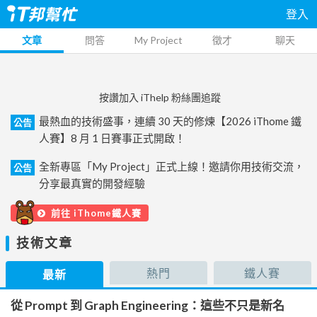
登入
文章
問答
My Project
徵才
聊天
按讚加入 iThelp 粉絲團追蹤
最熱血的技術盛事，連續 30 天的修煉【2026 iThome 鐵
公告
人賽】8 月 1 日賽事正式開啟！
全新專區「My Project」正式上線！邀請你用技術交流，
公告
分享最真實的開發經驗
前往 iThome鐵人賽
技術文章
熱門
鐵人賽
最新
從 Prompt 到 Graph Engineering：這些不只是新名